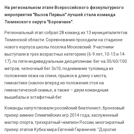
На региональном этапе Всероссийского физкультурного
мероприятия "Вызов Первых" лучшей стала команда
Тюменского округа "Боровчане".
Региональный этап собрал 28 команд из 13 муниципалитетов
Тюменской области. Соревнования проходили на стадионе
нового корпуса школы поселка Московский. Участники
выступали в трех возрастных категориях (6-9 лет, 10-13 и 14-
17), по пяти индивидуальным дисциплинам: бег на 30/60/100
метров, челночный бег 3х10, поднимание туловища из
положения лежа на спине, прыжок в длину с места,
гимнастике (наклон вперед из положения стоя на
гимнастической скамье, а также – двум командным:
вышибалы и эстафетный бег.
Команды напутствовали российский биатлонист, бронзовый
призер зимних Олимпийских игр 2014 года, заслуженный
мастер спорта, трехкратный чемпион России, многократный
призер этапов Кубка мира Евгений Гараничев: "Дорогие