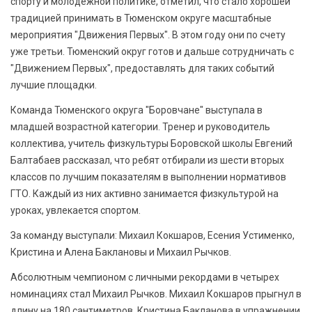
спорту и молодежной политике, отметил, что стало хорошей
традицией принимать в Тюменском округе масштабные
мероприятия "Движения Первых". В этом году они по счету
уже третьи. Тюменский округ готов и дальше сотрудничать с
"Движением Первых", предоставлять для таких событий
лучшие площадки.
Команда Тюменского округа "Боровчане" выступала в
младшей возрастной категории. Тренер и руководитель
коллектива, учитель физкультуры Боровской школы Евгений
Балтабаев рассказал, что ребят отбирали из шести вторых
классов по лучшим показателям в выполнении нормативов
ГТО. Каждый из них активно занимается физкультурой на
уроках, увлекается спортом.
За команду выступали: Михаил Кокшаров, Есения Устименко,
Кристина и Алена Баклановы и Михаил Рычков.
Абсолютным чемпионом с личными рекордами в четырех
номинациях стал Михаил Рычков. Михаил Кокшаров прыгнул в
длину на 180 сантиметров. Кристина Бакланова в упражнении