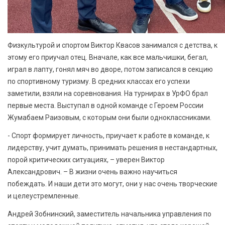
Физкультурой и спортом Виктор Квасов занимался с детства, к
этому его приучал отец. Вначале, как все мальчишки, бегал,
играл в лапту, гонял мяч во дворе, потом записался в секцию
по спортивному туризму. В средних классах его успехи
заметили, взяли на соревнования. На турнирах в УрФО брал
первые места. Выступал в одной команде с Героем России
Жумабаем Раизовым, с которым они были одноклассниками.
- Спорт формирует личность, приучает к работе в команде, к
лидерству, учит думать, принимать решения в нестандартных,
порой критических ситуациях, – уверен Виктор
Александрович. – В жизни очень важно научиться
побеждать. И наши дети это могут, они у нас очень творческие
и целеустремленные.
Андрей Зобнинский, заместитель начальника управления по