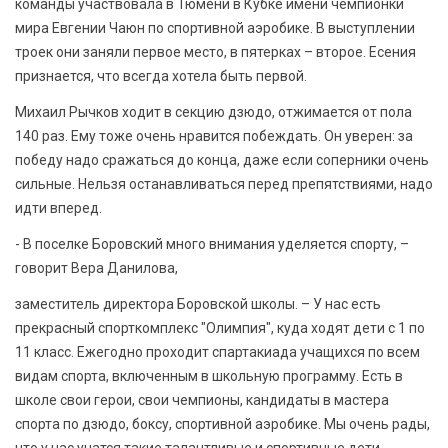
команды участвовала в Тюмени в Кубке имени чемпионки
мира Евгении Чаюн по спортивной аэробике. В выступлении
троек они заняли первое место, в пятерках – второе. Есения
признается, что всегда хотела быть первой.
Михаил Рычков ходит в секцию дзюдо, отжимается от пола
140 раз. Ему тоже очень нравится побеждать. Он уверен: за
победу надо сражаться до конца, даже если соперники очень
сильные. Нельзя останавливаться перед препятствиями, надо
идти вперед.
- В поселке Боровский много внимания уделяется спорту, –
говорит Вера Данилова,
заместитель директора Боровской школы. – У нас есть
прекрасный спорткомплекс "Олимпия", куда ходят дети с 1 по
11 класс. Ежегодно проходит спартакиада учащихся по всем
видам спорта, включенным в школьную программу. Есть в
школе свои герои, свои чемпионы, кандидаты в мастера
спорта по дзюдо, боксу, спортивной аэробике. Мы очень рады,