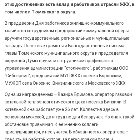
этих достижениях есть вклад и работников отрасли ЖКХ, в
том числе и Тюменского округа.
В преддверии Дня работников жилищно-коммунального
хозяйства сотрудникам предприятий коммунальной сферы
вручили государственные, региональные и муниципальные
награды. Почетные грамоты и Благодарственные письма
главы Тюменского муниципального округа и председателя
окружной Думы вручили сотрудникам профильного
управления администрации "столичного", работникам ООО
"Сибсервис", предприятий МУП ЖКХ поселка Боровский,
МУЖЭП села Онохино, Винзилинского и Московского ЖКХ.
Одна из награжденных – Вазира Ефимова, оператор газовой
котельной теплоэнергетического цеха поселка Винзили. В
котельной она работает уже 26 лет. Коллектив здесь в
основном мужской, да и труд не для белоручек. Но она к такой
обстановке привычная. К ее мнению коллеги
прислушиваются, у нее учатся. В обязанностях оператора –
следить за работой котлов, за регулировкой подачи