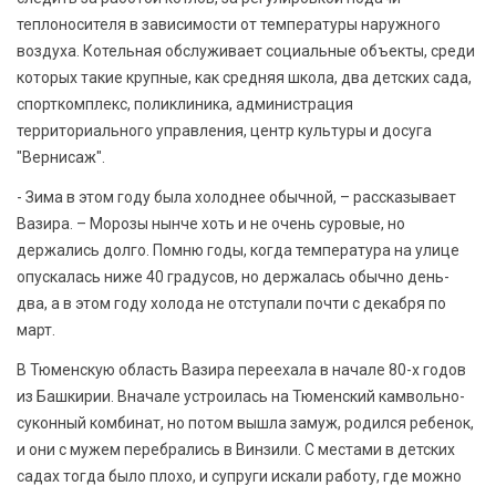
теплоносителя в зависимости от температуры наружного
воздуха. Котельная обслуживает социальные объекты, среди
которых такие крупные, как средняя школа, два детских сада,
спорткомплекс, поликлиника, администрация
территориального управления, центр культуры и досуга
"Вернисаж".
- Зима в этом году была холоднее обычной, – рассказывает
Вазира. – Морозы нынче хоть и не очень суровые, но
держались долго. Помню годы, когда температура на улице
опускалась ниже 40 градусов, но держалась обычно день-
два, а в этом году холода не отступали почти с декабря по
март.
В Тюменскую область Вазира переехала в начале 80-х годов
из Башкирии. Вначале устроилась на Тюменский камвольно-
суконный комбинат, но потом вышла замуж, родился ребенок,
и они с мужем перебрались в Винзили. С местами в детских
садах тогда было плохо, и супруги искали работу, где можно