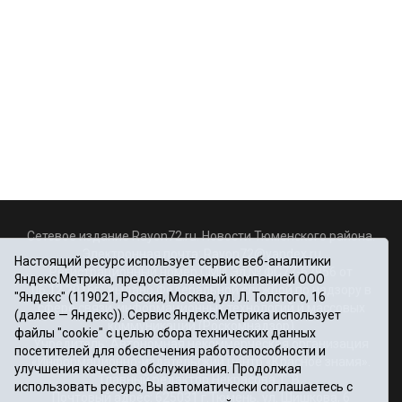
Сетевое издание Rayon72.ru. Новости Тюменского района.
Электронная почта:
Rayon72@yandex.ru
Настоящий ресурс использует сервис веб-аналитики
Регистрационный номер СМИ Эл № ФС77-67956 от
Яндекс.Метрика, предоставляемый компанией ООО
06.12.2016г., выдано Федеральной службой по надзору в
"Яндекс" (119021, Россия, Москва, ул. Л. Толстого, 16
сфере связи, информационных технологий и массовых
(далее — Яндекс)). Сервис Яндекс.Метрика использует
коммуникаций (Роскомнадзор)
файлы "cookie" с целью сбора технических данных
Учредитель: Автономная некоммерческая организация
посетителей для обеспечения работоспособности и
«Информационно-издательский центр «Красное знамя».
улучшения качества обслуживания. Продолжая
Главный редактор Некрасова Т. В.
использовать ресурс, Вы автоматически соглашаетесь с
Почтовый адрес: 625031 г.Тюмень. ул. Шишкова, 6