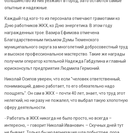
большинство из них уезжают в город, зато остаются самые
опытные и надежные.
Каждый год кого-то из персонала отмечают грамотами ко
Дню работников ЖКХ, ко Дню энергетика. В этом году
награжденных трое. Вазира Ефимова отмечена
Благодарственным письмом Думы Тюменского
муниципального округа за многолетний добросовестный труд
и высокое профессиональное мастерство. Такие же награды
получили оператор котельной Надежда Габдулина и главный
юрисконсульт предприятия Людмила Гермоний.
Николай Осипов уверен, что если "человек ответственный,
понимающий, давно работает, то его обязательно надо
поощрять". Он сам в ЖКХ – почти 40 лет, знает, что труд этот
нелегкий, но ни разу не пожалел, что выбрал такую хлопотную
сферу деятельности.
- Работать в ЖКХ никогда не было просто, но всегда –
интересно, – говорит Николай Иванович. – Скучных дней тут
не бывает. Только бы модернизация шла побыстрее, пора