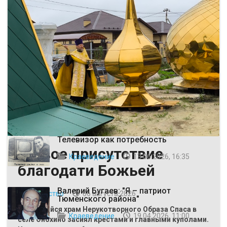
ВЫБОР РЕДАКЦИИ
Телевизор как потребность
Живое присутствие
Краеведение
13 06 2026, 16:35
благодати Божьей
Валерий Бугаев: "Я – патриот
Общество
06 августа 2026
Тюменского района"
Строящийся храм Нерукотворного Образа Спаса в
Краеведение
19 04 2026, 11:00
селе Онохино засиял крестами и главными куполами.