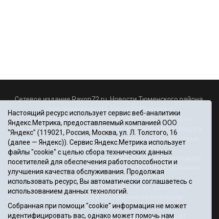
Сетевое издание Rayon72.ru. Новости Тюменского района.
Электронная почта:
Rayon72@yandex.ru
Настоящий ресурс использует сервис веб-аналитики
Регистрационный номер СМИ Эл № ФС77-67956 от
Яндекс.Метрика, предоставляемый компанией ООО
06.12.2016г., выдано Федеральной службой по надзору в
"Яндекс" (119021, Россия, Москва, ул. Л. Толстого, 16
сфере связи, информационных технологий и массовых
(далее — Яндекс)). Сервис Яндекс.Метрика использует
коммуникаций (Роскомнадзор)
файлы "cookie" с целью сбора технических данных
Учредитель: Автономная некоммерческая организация
посетителей для обеспечения работоспособности и
«Информационно-издательский центр «Красное знамя».
улучшения качества обслуживания. Продолжая
Главный редактор Некрасова Т. В.
использовать ресурс, Вы автоматически соглашаетесь с
Почтовый адрес: 625031 г.Тюмень. ул. Шишкова, 6
использованием данных технологий.
Электронная почта объединенной редакции:
Собранная при помощи "cookie" информация не может
krasnoeznam@rambler.ru
идентифицировать вас, однако может помочь нам
Телефоны 8 (3452) 34-80-60, 69-56-73, 69-56-47