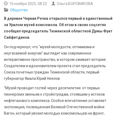
БЕЗОПАСНОСТЬ
10 ноября 2025, 08:22
Ольга БОРОВИКОВА
Общество
СПОРТ
В деревне Черная Речка открылся первый и единственный
за Уралом музей комсомола. Об этом в своих соцсетях
АРХИВ PDF
сообщил председатель Тюменской областной Думы Фуат
Сайфитдинов.
Он подчеркнул, что "музей молодости, оптимизма и
неугасаемой энергии" выглядит как современное
интерактивное пространство, в котором оживает история.
Создателем и вдохновителем проекта стал председатель
Союза почетных граждан Тюменской области, первый
губернатор Ямала Юрий Неелов.
"Музей проводит гостей через десятилетия: от первых
пионерских звеньев к стройотрядам, стоявшим у истоков
нефтегазового комплекса. Особое впечатление оставляет
экспозиция, посвященная Великой Отечественной войне.
Вагон, который увозил молодых комсомольцев на фронт,