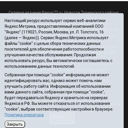
Сетевое издание Rayon72.ru. Новости Тюменского района.
Электронная почта:
Rayon72@yandex.ru
Настоящий ресурс использует сервис веб-аналитики
Регистрационный номер СМИ Эл № ФС77-67956 от
Яндекс.Метрика, предоставляемый компанией ООО
06.12.2016г., выдано Федеральной службой по надзору в
"Яндекс" (119021, Россия, Москва, ул. Л. Толстого, 16
сфере связи, информационных технологий и массовых
(далее — Яндекс)). Сервис Яндекс.Метрика использует
коммуникаций (Роскомнадзор)
файлы "cookie" с целью сбора технических данных
Учредитель: Автономная некоммерческая организация
посетителей для обеспечения работоспособности и
«Информационно-издательский центр «Красное знамя».
улучшения качества обслуживания. Продолжая
Главный редактор Некрасова Т. В.
использовать ресурс, Вы автоматически соглашаетесь с
Почтовый адрес: 625031 г.Тюмень. ул. Шишкова, 6
использованием данных технологий.
Электронная почта объединенной редакции:
Собранная при помощи "cookie" информация не может
krasnoeznam@rambler.ru
идентифицировать вас, однако может помочь нам
Телефоны 8 (3452) 34-80-60, 69-56-73, 69-56-47
улучшить работу сайта. Информация об использовании
Политика оператора
вами данного сайта, собранная при помощи "cookie",
Информация об учреждении
будет передаваться Яндексу и храниться на серверах
Публичная оферта
Яндекса в РФ. Вы можете отказаться от использования
При использовании материалов ссылка на сайт обязательна.
"cookie", выбрав соответствующие настройки в браузере.
12+
Политика оператора
Закрыть