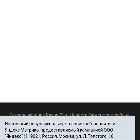
Сетевое издание Rayon72.ru. Новости Тюменского района.
Электронная почта:
Rayon72@yandex.ru
Настоящий ресурс использует сервис веб-аналитики
Регистрационный номер СМИ Эл № ФС77-67956 от
Яндекс.Метрика, предоставляемый компанией ООО
06.12.2016г., выдано Федеральной службой по надзору в
"Яндекс" (119021, Россия, Москва, ул. Л. Толстого, 16