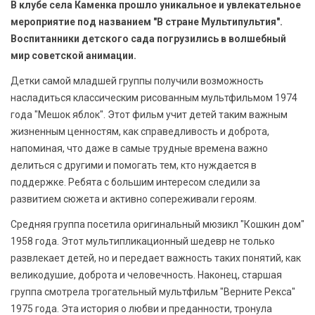
В клубе села Каменка прошло уникальное и увлекательное
БЕЗОПАСНОСТЬ
мероприятие под названием "В стране Мультипультия".
Воспитанники детского сада погрузились в волшебный
СПОРТ
мир советской анимации.
АРХИВ PDF
Детки самой младшей группы получили возможность
насладиться классическим рисованным мультфильмом 1974
года "Мешок яблок". Этот фильм учит детей таким важным
жизненным ценностям, как справедливость и доброта,
напоминая, что даже в самые трудные времена важно
делиться с другими и помогать тем, кто нуждается в
поддержке. Ребята с большим интересом следили за
развитием сюжета и активно сопереживали героям.
Средняя группа посетила оригинальный мюзикл "Кошкин дом"
1958 года. Этот мультипликационный шедевр не только
развлекает детей, но и передает важность таких понятий, как
великодушие, доброта и человечность. Наконец, старшая
группа смотрела трогательный мультфильм "Верните Рекса"
1975 года. Эта история о любви и преданности, тронула