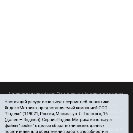
Сетевое издание Rayon72.ru. Новости Тюменского района.
Электронная почта:
Rayon72@yandex.ru
Настоящий ресурс использует сервис веб-аналитики
Регистрационный номер СМИ Эл № ФС77-67956 от
Яндекс.Метрика, предоставляемый компанией ООО
06.12.2016г., выдано Федеральной службой по надзору в
"Яндекс" (119021, Россия, Москва, ул. Л. Толстого, 16
сфере связи, информационных технологий и массовых
(далее — Яндекс)). Сервис Яндекс.Метрика использует
коммуникаций (Роскомнадзор)
файлы "cookie" с целью сбора технических данных
Учредитель: Автономная некоммерческая организация
посетителей для обеспечения работоспособности и