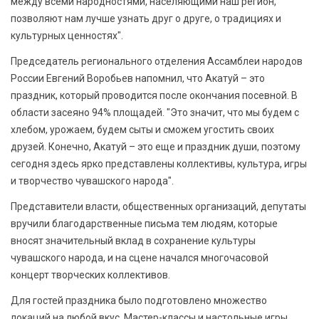
между всеми народностями, населяющими наш регион,
позволяют нам лучше узнать друг о друге, о традициях и
культурных ценностях".
Председатель регионального отделения Ассамблеи народов
России Евгений Воробьев напомнил, что Акатуй – это
праздник, который проводится после окончания посевной. В
области засеяно 94% площадей. "Это значит, что мы будем с
хлебом, урожаем, будем сыты и сможем угостить своих
друзей. Конечно, Акатуй – это еще и праздник души, поэтому
сегодня здесь ярко представлены коллективы, культура, игры
и творчество чувашского народа".
Представители власти, общественных организаций, депутаты
вручили благодарственные письма тем людям, которые
вносят значительный вклад в сохранение культуры
чувашского народа, и на сцене начался многочасовой
концерт творческих коллективов.
Для гостей праздника было подготовлено множество
локаций на любой вкус. Мастер-классы и настольные игры,