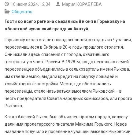
БЕЗОПАСНОСТЬ
10 июня 2024, 12:34
Мария КОРАБЛЕВА
Общество
СПОРТ
Гости со всего региона съехались 8 июня в Горьковку на
областной чувашский праздник Акатуй.
АРХИВ PDF
Горьковку около ста лет назад основали выходцы из Чувашии,
переселившиеся в Сибирь в 20-е годы прошлого столетия.
Они искали здесь спасения от голода, охватившего
центральную часть России. В 1928-м, когда несколько семей
переселенцев объединились в сельхозартель имени Рыкова,
им отвели землю, выдали кредит на покупку лошадей и
хозяйственные постройки. Место, где обосновались
переселенцы, стало называться выселком Рыковский – в
честь председателя Совета народных комиссаров, или просто
Рыковка.
Когда Алексей Рыков был объявлен врагом народа, колхозу
дали имя пролетарского писателя Максима Горького. Новое
название получило и поселение чувашей: выселок Рыковский