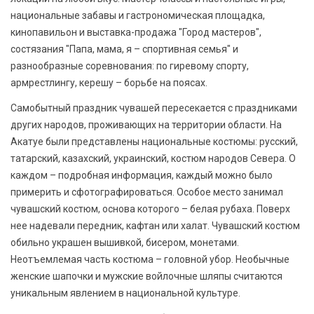
национальные забавы и гастрономическая площадка,
кинопавильон и выставка-продажа "Город мастеров",
состязания "Папа, мама, я – спортивная семья" и
разнообразные соревнования: по гиревому спорту,
армрестлингу, керешу – борьбе на поясах.
Самобытный праздник чувашей пересекается с праздниками
других народов, проживающих на территории области. На
Акатуе были представлены национальные костюмы: русский,
татарский, казахский, украинский, костюм народов Севера. О
каждом – подробная информация, каждый можно было
примерить и сфотографироваться. Особое место занимал
чувашский костюм, основа которого – белая рубаха. Поверх
нее надевали передник, кафтан или халат. Чувашский костюм
обильно украшен вышивкой, бисером, монетами.
Неотъемлемая часть костюма – головной убор. Необычные
женские шапочки и мужские войлочные шляпы считаются
уникальным явлением в национальной культуре.