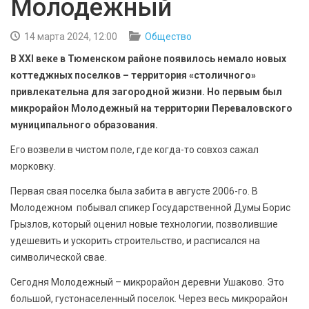
Молодежный
БЕЗОПАСНОСТЬ
14 марта 2024, 12:00
Общество
СПОРТ
В XXI веке в Тюменском районе появилось немало новых
коттеджных поселков – территория «столичного»
АРХИВ PDF
привлекательна для загородной жизни. Но первым был
микрорайон Молодежный на территории Переваловского
муниципального образования.
Его возвели в чистом поле, где когда-то совхоз сажал
морковку.
Первая свая поселка была забита в августе 2006-го. В
Молодежном побывал спикер Государственной Думы Борис
Грызлов, который оценил новые технологии, позволившие
удешевить и ускорить строительство, и расписался на
символической свае.
Сегодня Молодежный – микрорайон деревни Ушаково. Это
большой, густонаселенный поселок. Через весь микрорайон