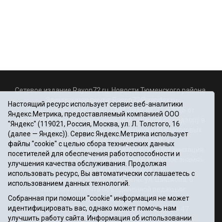
Сетевое издание Rayon72.ru. Новости Тюменского района.
Электронная почта:
Rayon72@yandex.ru
Настоящий ресурс использует сервис веб-аналитики
Регистрационный номер СМИ Эл № ФС77-67956 от
Яндекс.Метрика, предоставляемый компанией ООО
06.12.2016г., выдано Федеральной службой по надзору в
"Яндекс" (119021, Россия, Москва, ул. Л. Толстого, 16
сфере связи, информационных технологий и массовых
(далее — Яндекс)). Сервис Яндекс.Метрика использует
коммуникаций (Роскомнадзор)
файлы "cookie" с целью сбора технических данных
Учредитель: Автономная некоммерческая организация
посетителей для обеспечения работоспособности и
«Информационно-издательский центр «Красное знамя».
улучшения качества обслуживания. Продолжая
Главный редактор Некрасова Т. В.
использовать ресурс, Вы автоматически соглашаетесь с
Почтовый адрес: 625031 г.Тюмень. ул. Шишкова, 6
использованием данных технологий.
Электронная почта объединенной редакции:
Собранная при помощи "cookie" информация не может
krasnoeznam@rambler.ru
идентифицировать вас, однако может помочь нам
Телефоны 8 (3452) 34-80-60, 69-56-73, 69-56-47
улучшить работу сайта. Информация об использовании
Политика оператора