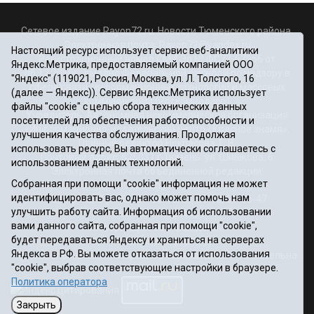
Сетевое издание Rayon72.ru. Новости Тюменского района.
Электронная почта:
Rayon72@yandex.ru
Настоящий ресурс использует сервис веб-аналитики
Регистрационный номер СМИ Эл № ФС77-67956 от
Яндекс.Метрика, предоставляемый компанией ООО
06.12.2016г., выдано Федеральной службой по надзору в
"Яндекс" (119021, Россия, Москва, ул. Л. Толстого, 16
сфере связи, информационных технологий и массовых
(далее — Яндекс)). Сервис Яндекс.Метрика использует
коммуникаций (Роскомнадзор)
файлы "cookie" с целью сбора технических данных
Учредитель: Автономная некоммерческая организация
посетителей для обеспечения работоспособности и
«Информационно-издательский центр «Красное знамя».
улучшения качества обслуживания. Продолжая
Главный редактор Некрасова Т. В.
использовать ресурс, Вы автоматически соглашаетесь с
Почтовый адрес: 625031 г.Тюмень. ул. Шишкова, 6
использованием данных технологий.
Электронная почта объединенной редакции:
Собранная при помощи "cookie" информация не может
krasnoeznam@rambler.ru
идентифицировать вас, однако может помочь нам
Телефоны 8 (3452) 34-80-60, 69-56-73, 69-56-47
улучшить работу сайта. Информация об использовании
Политика оператора
вами данного сайта, собранная при помощи "cookie",
Информация об учреждении
будет передаваться Яндексу и храниться на серверах
Публичная оферта
Яндекса в РФ. Вы можете отказаться от использования
При использовании материалов ссылка на сайт обязательна.
"cookie", выбрав соответствующие настройки в браузере.
12+
Политика оператора
Закрыть