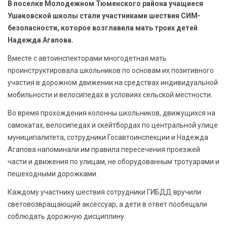
В поселке Молодежном Тюменского района учащиеся
БЕЗОПАСНОСТЬ
Ушаковской школы стали участниками шествия СИМ-
безопасности, которое возглавила мать троих детей
СПОРТ
Надежда Агапова.
АРХИВ PDF
Вместе с автоинспекторами многодетная мать
проинструктировала школьников по основам их позитивного
участия в дорожном движении на средствах индивидуальной
мобильности и велосипедах в условиях сельской местности.
Во время прохождения колонны школьников, движущихся на
самокатах, велосипедах и скейтбордах по центральной улице
муниципалитета, сотрудники Госавтоинспекции и Надежда
Агапова напоминали им правила пересечения проезжей
части и движения по улицам, не оборудованным тротуарами и
пешеходными дорожками.
Каждому участнику шествия сотрудники ГИБДД вручили
световозвращающий аксессуар, а дети в ответ пообещали
соблюдать дорожную дисциплину.