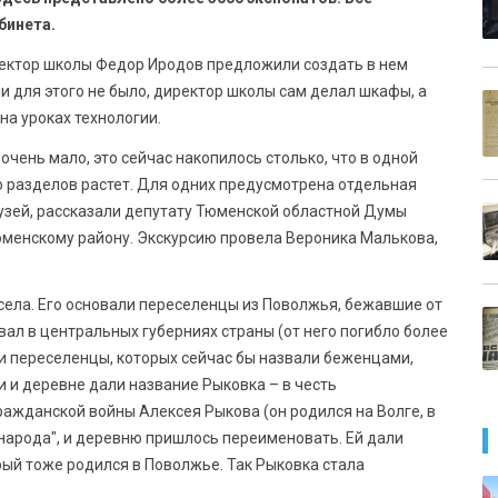
бинета.
ектор школы Федор Иродов предложили создать в нем
 для этого не было, директор школы сам делал шкафы, а
на уроках технологии.
очень мало, это сейчас накопилось столько, что в одной
о разделов растет. Для одних предусмотрена отдельная
музей, рассказали депутату Тюменской областной Думы
юменскому району. Экскурсию провела Вероника Малькова,
села. Его основали переселенцы из Поволжья, бежавшие от
вал в центральных губерниях страны (от него погибло более
ки переселенцы, которых сейчас бы назвали беженцами,
и и деревне дали название Рыковка – в честь
ажданской войны Алексея Рыкова (он родился на Волге, в
 народа", и деревню пришлось переименовать. Ей дали
рый тоже родился в Поволжье. Так Рыковка стала