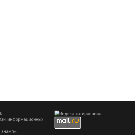
u
вязи, информационных
 знамя».