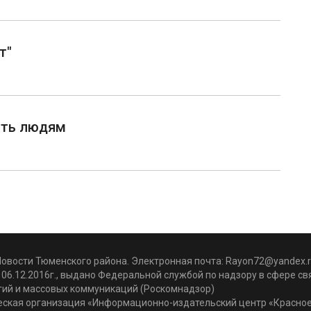
т"
ать людям
Новости Тюменского района. Электронная почта:
Rayon72@yandex.r
06.12.2016г., выдано Федеральной службой по надзору в сфере с
гий и массовых коммуникаций (Роскомнадзор)
ская организация «Информационно-издательский центр «Красное