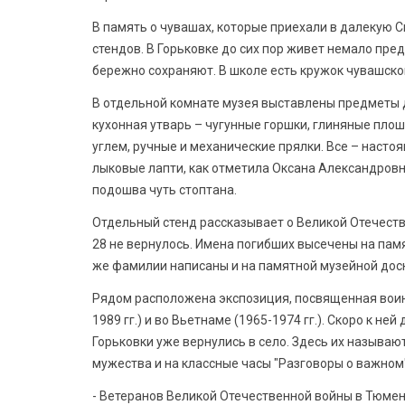
В память о чувашах, которые приехали в далекую С
стендов. В Горьковке до сих пор живет немало пре
бережно сохраняют. В школе есть кружок чувашско
В отдельной комнате музея выставлены предметы 
кухонная утварь – чугунные горшки, глиняные пло
углем, ручные и механические прялки. Все – наст
лыковые лапти, как отметила Оксана Александровна,
подошва чуть стоптана.
Отдельный стенд рассказывает о Великой Отечестве
28 не вернулось. Имена погибших высечены на памя
же фамилии написаны и на памятной музейной дос
Рядом расположена экспозиция, посвященная вои
1989 гг.) и во Вьетнаме (1965-1974 гг.). Скоро к н
Горьковки уже вернулись в село. Здесь их называ
мужества и на классные часы "Разговоры о важном"
- Ветеранов Великой Отечественной войны в Тюмен