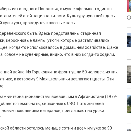
ибирь из голодного Поволжья, в музее оформлен один из
дставителей этой национальности. Культуру чувашей здесь
й культуры, проводятся классные часы.
деревенского быта. Здесь представлены старинная
шки, керосиновые лампы, утюги, которые растапливались
оящее, когда-то использовалось в домашнем хозяйстве. Даже
 совсем не сувенирные, видно, что в них когда-то ходили,
нной войне. Из Горьковки на фронт ушли 50 человек, из них
тнике, к которому 9 Мая школьники возлагают цветы. Эти
ке.
нам-интернационалистам, воевавшим в Афганистане (1979-
ей добавятся экспонаты, связанные с СВО. Пять жителей
ют новым поколением ветеранов, приглашают на уроки
.
ской области осталось меньше сотни и всем им уже за 90