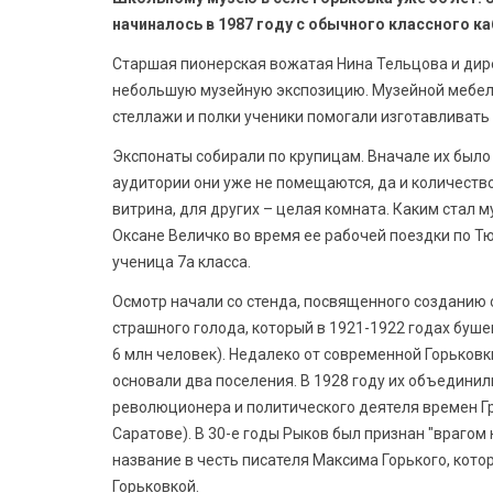
начиналось в 1987 году с обычного классного ка
Старшая пионерская вожатая Нина Тельцова и дир
небольшую музейную экспозицию. Музейной мебели
стеллажи и полки ученики помогали изготавливать 
Экспонаты собирали по крупицам. Вначале их было 
аудитории они уже не помещаются, да и количеств
витрина, для других – целая комната. Каким стал 
Оксане Величко во время ее рабочей поездки по Т
ученица 7а класса.
Осмотр начали со стенда, посвященного созданию 
страшного голода, который в 1921-1922 годах буше
6 млн человек). Недалеко от современной Горьков
основали два поселения. В 1928 году их объединил
революционера и политического деятеля времен Гр
Саратове). В 30-е годы Рыков был признан "врагом
название в честь писателя Максима Горького, кото
Горьковкой.