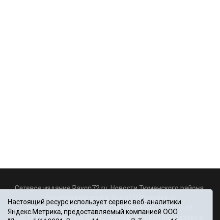
Сетевое издание Rayon72.ru. Новости Тюменского района.
Электронная почта:
Rayon72@yandex.ru
Настоящий ресурс использует сервис веб-аналитики
Регистрационный номер СМИ Эл № ФС77-67956 от
Яндекс.Метрика, предоставляемый компанией ООО
06.12.2016г., выдано Федеральной службой по надзору в