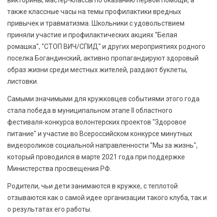
викторины, мастер-классы по оказанию первой помощи, а
также классные часы на темы профилактики вредных
привычек и травматизма. Школьники с удовольствием
приняли участие и профилактических акциях "Белая
ромашка", "СТОП ВИЧ/СПИД" и других мероприятиях родного
поселка Богандинский, активно пропагандируют здоровый
образ жизни среди местных жителей, раздают буклеты,
листовки.
Самыми значимыми для кружковцев событиями этого года
стала победа в муниципальном этапе II областного
фестиваля-конкурса волонтерских проектов "Здоровое
питание" и участие во Всероссийском конкурсе минутных
видеороликов социальной направленности "Мы за жизнь",
который проводился в марте 2021 года при поддержке
Министерства просвещения РФ.
Родители, чьи дети занимаются в кружке, с теплотой
отзываются как о самой идее организации такого клуба, так и
о результатах его работы.