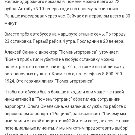
железнодорожного вокзала в Тюмени можно всего за 22
рубля. Автобус N 10 теперь ходит по новому расписанию.
Раньше курсировал через час. Сейчас с интервалом всего в 30
минут.
Вместо трёх автобусов на маршруте отныне семь. По городу
23 остановки. Первый рейс в 4 утра. Последний в 23 вечера.
Алексей Санник, директор "Тюменьгортранса", уточняет:
"Время прибытия и убытия на любую остановку можно
посмотреть на нашем сайте tgt72.ru, а также на табличках у
остановочных пунктов. Кроме того, по телефону 8-800-700-
1924. Это горячая линия "Тюменьгортранса".
Чтобы автобусов было больше и ходили они чаще – с такой
инициативой в "Тюменьгортранс" обратились сотрудники
аэропорта. Ольга Омелёхина, начальник службы по работе с
персоналом аэропорта "Рощино", рассказывает: "Почему мы
выступили с такой инициативой? Жители соседних сёл – наши
потенциальные клиенты. И мы им хотим предоставить выбор!