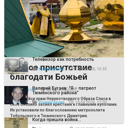
ВЫБОР РЕДАКЦИИ
Телевизор как потребность
Живое присутствие
Краеведение
13 06 2026, 16:35
благодати Божьей
Валерий Бугаев: "Я – патриот
Общество
06 августа 2026
Тюменского района"
Строящийся храм Нерукотворного Образа Спаса в
Краеведение
19 04 2026, 11:00
селе Онохино засиял крестами и главными куполами.
Их установили по благословению митрополита
Тобольского и Тюменского Димитрия.
Когда пришла война...