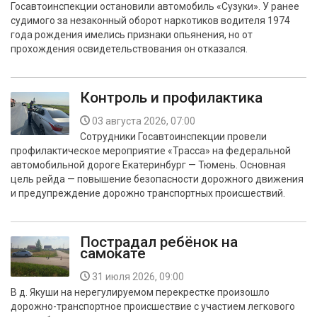
Госавтоинспекции остановили автомобиль «Сузуки». У ранее
БЕЗОПАСНОСТЬ
судимого за незаконный оборот наркотиков водителя 1974
года рождения имелись признаки опьянения, но от
СПОРТ
прохождения освидетельствования он отказался.
АРХИВ PDF
Контроль и профилактика
03 августа 2026, 07:00
Сотрудники Госавтоинспекции провели
профилактическое мероприятие «Трасса» на федеральной
автомобильной дороге Екатеринбург — Тюмень. Основная
цель рейда — повышение безопасности дорожного движения
и предупреждение дорожно транспортных происшествий.
Пострадал ребёнок на
самокате
31 июля 2026, 09:00
В д. Якуши на нерегулируемом перекрестке произошло
дорожно-транспортное происшествие с участием легкового