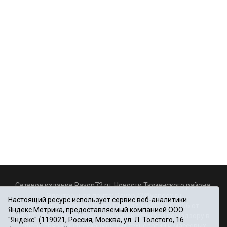
Сетевое издание Rayon72.ru. Новости Тюменского района.
Электронная почта:
Rayon72@yandex.ru
Настоящий ресурс использует сервис веб-аналитики
Регистрационный номер СМИ Эл № ФС77-67956 от
Яндекс.Метрика, предоставляемый компанией ООО
06.12.2016г., выдано Федеральной службой по надзору в
"Яндекс" (119021, Россия, Москва, ул. Л. Толстого, 16
сфере связи, информационных технологий и массовых