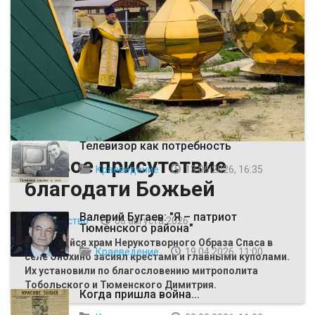
ВЫБОР РЕДАКЦИИ
Телевизор как потребность
Живое присутствие
Краеведение
13 06 2026, 16:35
благодати Божьей
Валерий Бугаев: "Я – патриот
Общество
06 августа 2026
Тюменского района"
Строящийся храм Нерукотворного Образа Спаса в
Краеведение
19 04 2026, 11:00
селе Онохино засиял крестами и главными куполами.
Их установили по благословению митрополита
Тобольского и Тюменского Димитрия.
Когда пришла война...