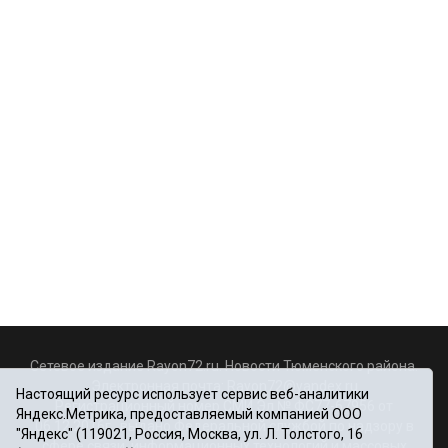
Сетевое издание Rayon72.ru. Новости Тюменского района.
Электронная почта:
Rayon72@yandex.ru
Настоящий ресурс использует сервис веб-аналитики
Регистрационный номер СМИ Эл № ФС77-67956 от
Яндекс.Метрика, предоставляемый компанией ООО
06.12.2016г., выдано Федеральной службой по надзору в
"Яндекс" (119021, Россия, Москва, ул. Л. Толстого, 16
сфере связи, информационных технологий и массовых