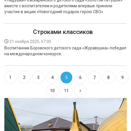
«Ладушки» Каскаринского детского сада «Золотой петушок»
вместе с воспитателем и родителями впервые приняли
участие в акции «Новогодний подарок герою СВО».
Строками классиков
21 ноября 2025, 07:00
Воспитанник Боровского детского сада «Журавушка» победил
на международном конкурсе.
1
2
3
4
5
6
7
8
9
10
11