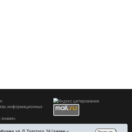
u
вязи, информационных
 знамя».
сква, ул. Л. Толстого, 16 (далее —