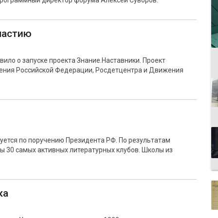
 программный директор форума Алексей Суворов.
участию
ило о запуске проекта Знание.Наставники. Проект
ения Российской Федерации, Росдетцентра и Движения
уется по поручению Президента РФ. По результатам
ы 30 самых активных литературных клубов. Школы из
ка