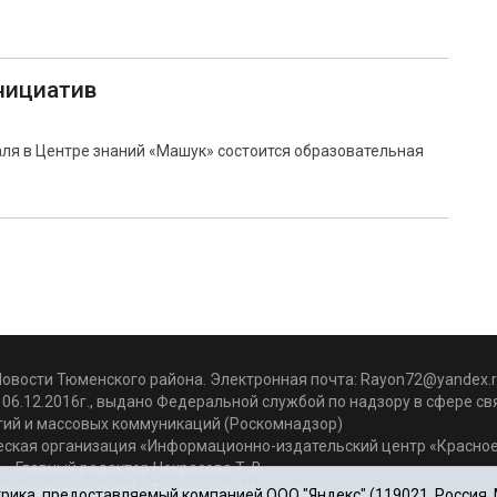
нициатив
аля в Центре знаний «Машук» состоится образовательная
Новости Тюменского района. Электронная почта:
Rayon72@yandex.r
06.12.2016г., выдано Федеральной службой по надзору в сфере с
гий и массовых коммуникаций (Роскомнадзор)
ская организация «Информационно-издательский центр «Красное
Главный редактор Некрасова Т. В.
вый адрес: 625031 г.Тюмень. ул. Шишкова, 6
ика, предоставляемый компанией ООО "Яндекс" (119021, Россия, Мо