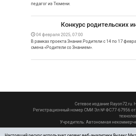
педагог из Тюмени.
Конкурс родительских и
04 февраля 2025, 07:00
В рамках проекта Знание.Родители с 14 по 17 февр
смена «Родители со Знанием».
Сетевое издание Rayon72.ru. 
Регистрационный номер СМИ Эл № ФС77-67956 от 
техноло
Учредитель: Автономная некоммерче
Почто
Настоящий ресурс использует сервис веб-аналитики Яндекс.Метр