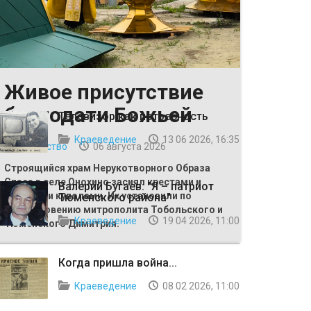
Живое присутствие
ВЫБОР РЕДАКЦИИ
благодати Божьей
Телевизор как потребность
Краеведение
13 06 2026, 16:35
Общество
06 августа 2026
Строящийся храм Нерукотворного Образа
Спаса в селе Онохино засиял крестами и
Валерий Бугаев: "Я – патриот
главными куполами. Их установили по
Тюменского района"
благословению митрополита Тобольского и
Краеведение
19 04 2026, 11:00
Тюменского Димитрия.
Когда пришла война...
Краеведение
08 02 2026, 11:00