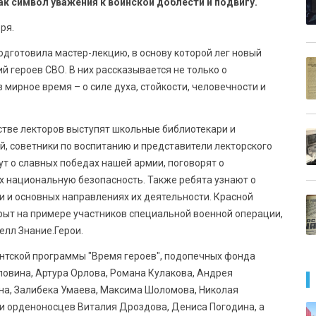
ак символ уважения к воинской доблести и подвигу.
ря.
дготовила мастер-лекцию, в основу которой лег новый
й героев СВО. В них рассказывается не только о
в мирное время – о силе духа, стойкости, человечности и
естве лекторов выступят школьные библиотекари и
 советники по воспитанию и представители лекторского
ут о славных победах нашей армии, поговорят о
х национальную безопасность. Также ребята узнают о
 и основных направлениях их деятельности. Красной
крыт на примере участников специальной военной операции,
елл Знание.Герои.
ентской программы "Время героев", подопечных фонда
ловина, Артура Орлова, Романа Кулакова, Андрея
а, Залибека Умаева, Максима Шоломова, Николая
и орденоносцев Виталия Дроздова, Дениса Погодина, а