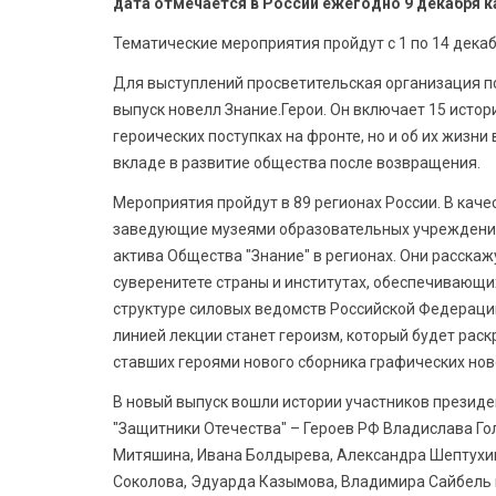
дата отмечается в России ежегодно 9 декабря к
Тематические мероприятия пройдут с 1 по 14 декаб
Для выступлений просветительская организация по
выпуск новелл Знание.Герои. Он включает 15 истори
героических поступках на фронте, но и об их жизни 
вкладе в развитие общества после возвращения.
Мероприятия пройдут в 89 регионах России. В кач
заведующие музеями образовательных учреждений,
актива Общества "Знание" в регионах. Они расскаж
суверенитете страны и институтах, обеспечивающи
структуре силовых ведомств Российской Федерации
линией лекции станет героизм, который будет рас
ставших героями нового сборника графических нов
В новый выпуск вошли истории участников презид
"Защитники Отечества" – Героев РФ Владислава Го
Митяшина, Ивана Болдырева, Александра Шептухин
Соколова, Эдуарда Казымова, Владимира Сайбель 