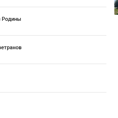
в Родины
ветранов