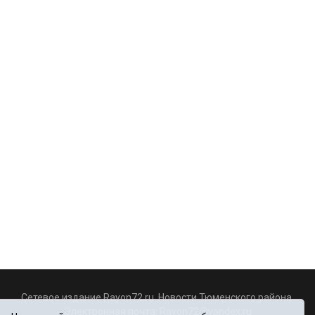
Сетевое издание Rayon72.ru. Новости Тюменского района.
Электронная почта:
Rayon72@yandex.ru