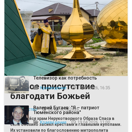
ВЫБОР РЕДАКЦИИ
Телевизор как потребность
Живое присутствие
Краеведение
13 06 2026, 16:35
благодати Божьей
Валерий Бугаев: "Я – патриот
Общество
06 августа 2026
Тюменского района"
Строящийся храм Нерукотворного Образа Спаса в
Краеведение
19 04 2026, 11:00
селе Онохино засиял крестами и главными куполами.
Их установили по благословению митрополита