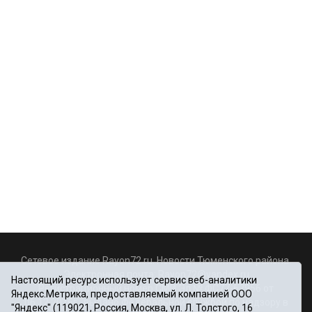
Сетевое издание Rayon72.ru. Новости Тюменского района.
Электронная почта:
Rayon72@yandex.ru
Настоящий ресурс использует сервис веб-аналитики
Регистрационный номер СМИ Эл № ФС77-67956 от
Яндекс.Метрика, предоставляемый компанией ООО
06.12.2016г., выдано Федеральной службой по надзору в
"Яндекс" (119021, Россия, Москва, ул. Л. Толстого, 16