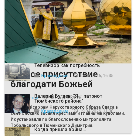
ВЫБОР РЕДАКЦИИ
Телевизор как потребность
Живое присутствие
Краеведение
13 06 2026, 16:35
благодати Божьей
Валерий Бугаев: "Я – патриот
Общество
06 августа 2026
Тюменского района"
Строящийся храм Нерукотворного Образа Спаса в
Краеведение
19 04 2026, 11:00
селе Онохино засиял крестами и главными куполами.
Их установили по благословению митрополита
Тобольского и Тюменского Димитрия.
Когда пришла война...