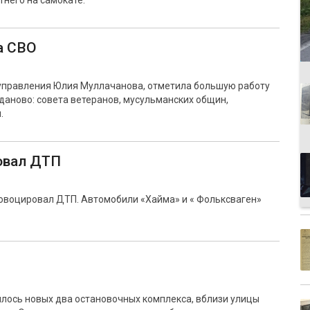
него на самокате.
а СВО
управления Юлия Муллачанова, отметила большую работу
даново: совета ветеранов, мусульманских общин,
.
овал ДТП
овоцировал ДТП. Автомобили «Хайма» и « Фольксваген»
илось новых два остановочных комплекса, вблизи улицы