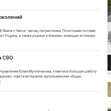
околений
Х.Якина с.Чикча - месяц патриотизма. Почетными гостями
ют Родину, а также родные и близкие, знающие истинную
а СВО
управления Юлия Муллачанова, отметила большую работу
даново: совета ветеранов, мусульманских общин,
.