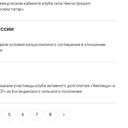
аеведческом кабинете клуба села Чикча прошел
ских татар».
ессии
дили условия концессионного соглашения в отношении
я.
!
бывали участницы клуба активного долголетия «Умелицы» и
Р» из Богандинского сельского поселения.
5
6
7
8