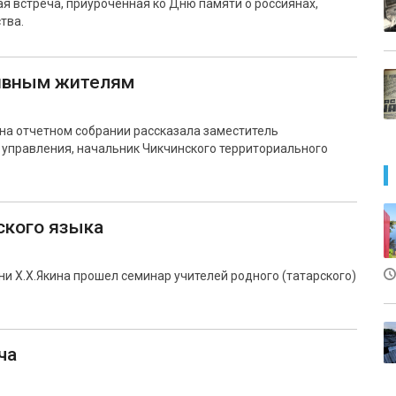
ая встреча, приуроченная ко Дню памяти о россиянах,
тва.
тивным жителям
м на отчетном собрании рассказала заместитель
 управления, начальник Чикчинского территориального
ского языка
и Х.Х.Якина прошел семинар учителей родного (татарского)
ча