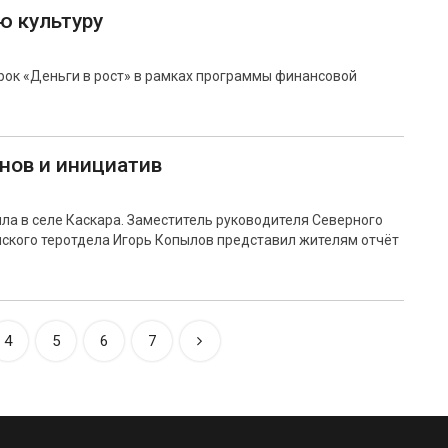
ю культуру
рок «Деньги в рост» в рамках программы финансовой
анов и инициатив
ла в селе Каскара. Заместитель руководителя Северного
нского теротдела Игорь Копылов представил жителям отчёт
4
5
6
7