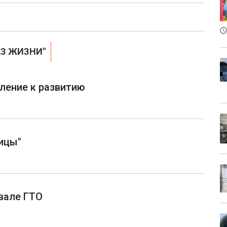
АЗ ЖИЗНИ"
мление к развитию
ицы"
вале ГТО