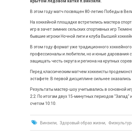
крытом ледовом катке п.Винзили.
В этом году матч посвящен 80-летию Победы в Вел
На хоккейной площадке встретились мастера спорт
игр в зачет зимних сельских спортивных игр Тюмен
бывшие игроки Ночной лиги и клуба Высшей хоккейн
В этом году формат уже традиционного хоккейного
профессионалы и любители, но и юные дарования с
защищать честь округа и региона на крупных соре
Перед классическим матчем хоккеисты продемонст
эстафете. В первой дисциплине сильнее оказались с
Результаты мастер-шоу учитывались в основной иг
2:2. По итогам двух 15-минутных периодов "Запад" 
счетом 10:10.
Винзили
Здоровый образ жизни
Физкультура