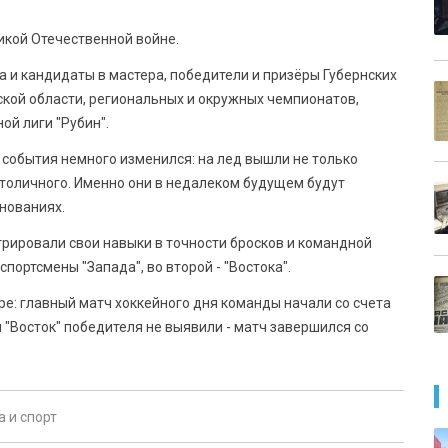
икой Отечественной войне.
а и кандидаты в мастера, победители и призёры Губернских
ской области, региональных и окружных чемпионатов,
ой лиги "Рубин".
 события немного изменился: на лед вышли не только
толичного. Именно они в недалеком будущем будут
внованиях.
рировали свои навыки в точности бросков и командной
портсмены "Запада", во второй - "Востока".
ре: главный матч хоккейного дня команды начали со счета
и "Восток" победителя не выявили - матч завершился со
 и спорт