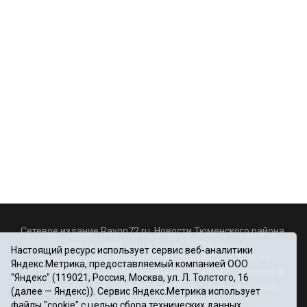
Сетевое издание Rayon72.ru. Новости Тюменского района.
Электронная почта:
Rayon72@yandex.ru
Настоящий ресурс использует сервис веб-аналитики
Регистрационный номер СМИ Эл № ФС77-67956 от
Яндекс.Метрика, предоставляемый компанией ООО
06.12.2016г., выдано Федеральной службой по надзору в
"Яндекс" (119021, Россия, Москва, ул. Л. Толстого, 16
сфере связи, информационных технологий и массовых
(далее — Яндекс)). Сервис Яндекс.Метрика использует
коммуникаций (Роскомнадзор)
файлы "cookie" с целью сбора технических данных