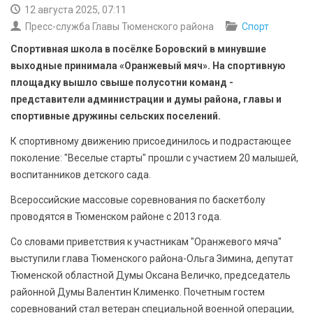
БЕЗОПАСНОСТЬ
12 августа 2025, 07:11
Пресс-служба Главы Тюменского района
Спорт
СПОРТ
Спортивная школа в посёлке Боровский в минувшие
выходные принимала «Оранжевый мяч». На спортивную
АРХИВ PDF
площадку вышло свыше полусотни команд -
представители администрации и думы района, главы и
спортивные дружины сельских поселений.
К спортивному движению присоединилось и подрастающее
поколение: "Веселые старты" прошли с участием 20 малышей,
воспитанников детского сада.
Всероссийские массовые соревнования по баскетболу
проводятся в Тюменском районе с 2013 года.
Со словами приветствия к участникам "Оранжевого мяча"
выступили глава Тюменского района-Ольга Зимина, депутат
Тюменской областной Думы Оксана Величко, председатель
районной Думы Валентин Клименко. Почетным гостем
соревнований стал ветеран специальной военной операции,