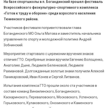
На базе спортшколы в п. Богандинский прошел фестиваль
БЕЗОПАСНОСТЬ
Всероссийского физкультурно-спортивного комплекса
«Готов к труду и обороне» среди взрослого населения
СПОРТ
Тюменского района.
АРХИВ PDF
Участников фестиваля поприветствовали глава
Богандинского МО Ольга Матова и заместитель начальника
управления по спорту и молодежной политике Андрей
Зобнинский.
Мероприятие стартовало с церемонии вручения знаков
отличия ГТО. Серебряные знаки вручили Евгению Волощенко,
Анатолию Дыне, Людмиле Беленковой, Людмиле
Рахмановой. Долгожданные золотые знаки получили Алексей
Паникаровский, Иван Конев и Сергей Литвинов.
Испытания комплекса ГТО прошли около ста участников в
составе команд Винзилинского, Богандинского,
Каскаринского, Переваловского, Московского, Успенского,
Горьковского, Кулаковского, Онохинского и Каменского