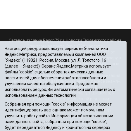
Сетевое издание Rayon72.ru. Новости Тюменского района.
Электронная почта:
Rayon72@yandex.ru
Настоящий ресурс использует сервис веб-аналитики
Регистрационный номер СМИ Эл № ФС77-67956 от
Яндекс.Метрика, предоставляемый компанией ООО
06.12.2016г., выдано Федеральной службой по надзору в
"Яндекс" (119021, Россия, Москва, ул. Л. Толстого, 16
сфере связи, информационных технологий и массовых
(далее — Яндекс)). Сервис Яндекс.Метрика использует
коммуникаций (Роскомнадзор)
файлы "cookie" с целью сбора технических данных
Учредитель: Автономная некоммерческая организация
посетителей для обеспечения работоспособности и
«Информационно-издательский центр «Красное знамя».
улучшения качества обслуживания. Продолжая
Главный редактор Некрасова Т. В.
использовать ресурс, Вы автоматически соглашаетесь с
Почтовый адрес: 625031 г.Тюмень. ул. Шишкова, 6
использованием данных технологий.
Электронная почта объединенной редакции:
Собранная при помощи "cookie" информация не может
krasnoeznam@rambler.ru
идентифицировать вас, однако может помочь нам
Телефоны 8 (3452) 34-80-60, 69-56-73, 69-56-47
улучшить работу сайта. Информация об использовании
Политика оператора
вами данного сайта, собранная при помощи "cookie",
Информация об учреждении
будет передаваться Яндексу и храниться на серверах
Публичная оферта