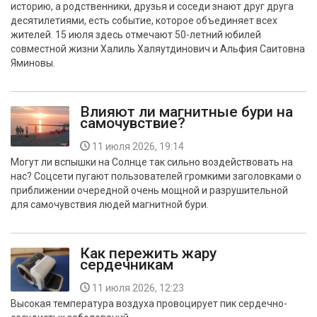
историю, а родственники, друзья и соседи знают друг друга
БЕЗОПАСНОСТЬ
десятилетиями, есть событие, которое объединяет всех
жителей. 15 июля здесь отмечают 50-летний юбилей
СПОРТ
совместной жизни Халиль Халяутдинович и Альфия Саитовна
Яминовы.
АРХИВ PDF
Влияют ли магнитные бури на
самочувствие?
11 июля 2026, 19:14
Могут ли вспышки на Солнце так сильно воздействовать на
нас? Соцсети пугают пользователей громкими заголовками о
приближении очередной очень мощной и разрушительной
для самочувствия людей магнитной бури.
Как пережить жару
сердечникам
11 июля 2026, 12:23
Высокая температура воздуха провоцирует пик сердечно-