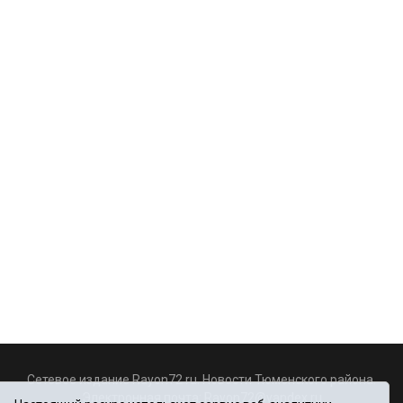
Сетевое издание Rayon72.ru. Новости Тюменского района.
Электронная почта:
Rayon72@yandex.ru