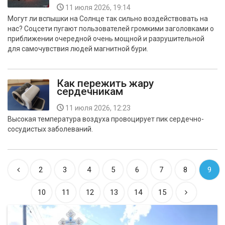
11 июля 2026, 19:14
Могут ли вспышки на Солнце так сильно воздействовать на
нас? Соцсети пугают пользователей громкими заголовками о
приближении очередной очень мощной и разрушительной
для самочувствия людей магнитной бури.
Как пережить жару
сердечникам
11 июля 2026, 12:23
Высокая температура воздуха провоцирует пик сердечно-
сосудистых заболеваний.
2
3
4
5
6
7
8
9
10
11
12
13
14
15