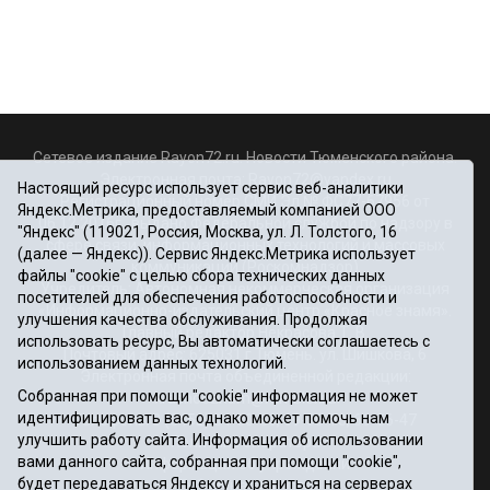
Сетевое издание Rayon72.ru. Новости Тюменского района.
Электронная почта:
Rayon72@yandex.ru
Настоящий ресурс использует сервис веб-аналитики
Регистрационный номер СМИ Эл № ФС77-67956 от
Яндекс.Метрика, предоставляемый компанией ООО
06.12.2016г., выдано Федеральной службой по надзору в
"Яндекс" (119021, Россия, Москва, ул. Л. Толстого, 16
сфере связи, информационных технологий и массовых
(далее — Яндекс)). Сервис Яндекс.Метрика использует
коммуникаций (Роскомнадзор)
файлы "cookie" с целью сбора технических данных
Учредитель: Автономная некоммерческая организация
посетителей для обеспечения работоспособности и
«Информационно-издательский центр «Красное знамя».
улучшения качества обслуживания. Продолжая
Главный редактор Некрасова Т. В.
использовать ресурс, Вы автоматически соглашаетесь с
Почтовый адрес: 625031 г.Тюмень. ул. Шишкова, 6
использованием данных технологий.
Электронная почта объединенной редакции:
Собранная при помощи "cookie" информация не может
krasnoeznam@rambler.ru
идентифицировать вас, однако может помочь нам
Телефоны 8 (3452) 34-80-60, 69-56-73, 69-56-47
улучшить работу сайта. Информация об использовании
Политика оператора
вами данного сайта, собранная при помощи "cookie",
Информация об учреждении
будет передаваться Яндексу и храниться на серверах
Публичная оферта