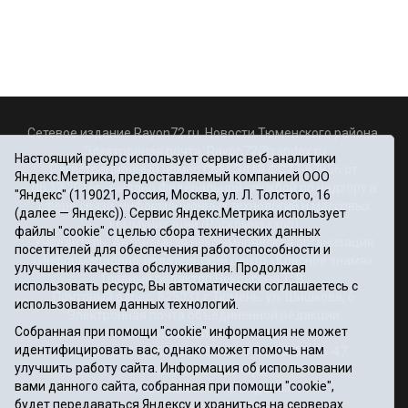
Сетевое издание Rayon72.ru. Новости Тюменского района.
Электронная почта:
Rayon72@yandex.ru
Настоящий ресурс использует сервис веб-аналитики
Регистрационный номер СМИ Эл № ФС77-67956 от
Яндекс.Метрика, предоставляемый компанией ООО
06.12.2016г., выдано Федеральной службой по надзору в
"Яндекс" (119021, Россия, Москва, ул. Л. Толстого, 16
сфере связи, информационных технологий и массовых
(далее — Яндекс)). Сервис Яндекс.Метрика использует
коммуникаций (Роскомнадзор)
файлы "cookie" с целью сбора технических данных
Учредитель: Автономная некоммерческая организация
посетителей для обеспечения работоспособности и
«Информационно-издательский центр «Красное знамя».
улучшения качества обслуживания. Продолжая
Главный редактор Некрасова Т. В.
использовать ресурс, Вы автоматически соглашаетесь с
Почтовый адрес: 625031 г.Тюмень. ул. Шишкова, 6
использованием данных технологий.
Электронная почта объединенной редакции:
Собранная при помощи "cookie" информация не может
krasnoeznam@rambler.ru
идентифицировать вас, однако может помочь нам
Телефоны 8 (3452) 34-80-60, 69-56-73, 69-56-47
улучшить работу сайта. Информация об использовании
Политика оператора
вами данного сайта, собранная при помощи "cookie",
Информация об учреждении
будет передаваться Яндексу и храниться на серверах
Публичная оферта