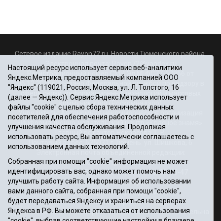
Сетевое издание Rayon72.ru. Новости Тюменского района.
Электронная почта:
Rayon72@yandex.ru
Настоящий ресурс использует сервис веб-аналитики
Регистрационный номер СМИ Эл № ФС77-67956 от
Яндекс.Метрика, предоставляемый компанией ООО
06.12.2016г., выдано Федеральной службой по надзору в
"Яндекс" (119021, Россия, Москва, ул. Л. Толстого, 16
сфере связи, информационных технологий и массовых
(далее — Яндекс)). Сервис Яндекс.Метрика использует
коммуникаций (Роскомнадзор)
файлы "cookie" с целью сбора технических данных
Учредитель: Автономная некоммерческая организация
посетителей для обеспечения работоспособности и
«Информационно-издательский центр «Красное знамя».
улучшения качества обслуживания. Продолжая
Главный редактор Некрасова Т. В.
использовать ресурс, Вы автоматически соглашаетесь с
Почтовый адрес: 625031 г.Тюмень. ул. Шишкова, 6
использованием данных технологий.
Электронная почта объединенной редакции:
Собранная при помощи "cookie" информация не может
krasnoeznam@rambler.ru
идентифицировать вас, однако может помочь нам
Телефоны 8 (3452) 34-80-60, 69-56-73, 69-56-47
улучшить работу сайта. Информация об использовании
Политика оператора
вами данного сайта, собранная при помощи "cookie",
Информация об учреждении
будет передаваться Яндексу и храниться на серверах
Публичная оферта
Яндекса в РФ. Вы можете отказаться от использования
При использовании материалов ссылка на сайт обязательна.
"cookie", выбрав соответствующие настройки в браузере.