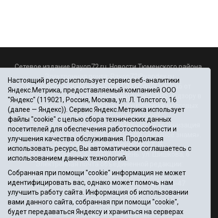
Сетевое издание Rayon72.ru. Новости Тюменского района.
Электронная почта:
Rayon72@yandex.ru
Настоящий ресурс использует сервис веб-аналитики
Регистрационный номер СМИ Эл № ФС77-67956 от
Яндекс.Метрика, предоставляемый компанией ООО
06.12.2016г., выдано Федеральной службой по надзору в
"Яндекс" (119021, Россия, Москва, ул. Л. Толстого, 16
сфере связи, информационных технологий и массовых
(далее — Яндекс)). Сервис Яндекс.Метрика использует
коммуникаций (Роскомнадзор)
файлы "cookie" с целью сбора технических данных
Учредитель: Автономная некоммерческая организация
посетителей для обеспечения работоспособности и
«Информационно-издательский центр «Красное знамя».
улучшения качества обслуживания. Продолжая
Главный редактор Некрасова Т. В.
использовать ресурс, Вы автоматически соглашаетесь с
Почтовый адрес: 625031 г.Тюмень. ул. Шишкова, 6
использованием данных технологий.
Электронная почта объединенной редакции:
Собранная при помощи "cookie" информация не может
krasnoeznam@rambler.ru
идентифицировать вас, однако может помочь нам
Телефоны 8 (3452) 34-80-60, 69-56-73, 69-56-47
улучшить работу сайта. Информация об использовании
Политика оператора
вами данного сайта, собранная при помощи "cookie",
Информация об учреждении
будет передаваться Яндексу и храниться на серверах
Публичная оферта