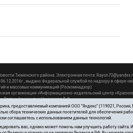
Новости Тюменского района. Электронная почта:
Rayon72@yandex.r
06.12.2016г., выдано Федеральной службой по надзору в сфере с
гий и массовых коммуникаций (Роскомнадзор)
ская организация «Информационно-издательский центр «Красное
Главный редактор Некрасова Т. В.
вый адрес: 625031 г.Тюмень. ул. Шишкова, 6
ика, предоставляемый компанией ООО "Яндекс" (119021, Россия, Мо
чта объединенной редакции: krasnoeznam@rambler.ru
целью сбора технических данных посетителей для обеспечения раб
фоны 8 (3452) 34-80-60, 69-56-73, 69-56-47
ски соглашаетесь с использованием данных технологий.
Политика оператора
цировать вас, однако может помочь нам улучшить работу сайта.
Информация об учреждении
ься Яндексу и храниться на серверах Яндекса в РФ. Вы можете отка