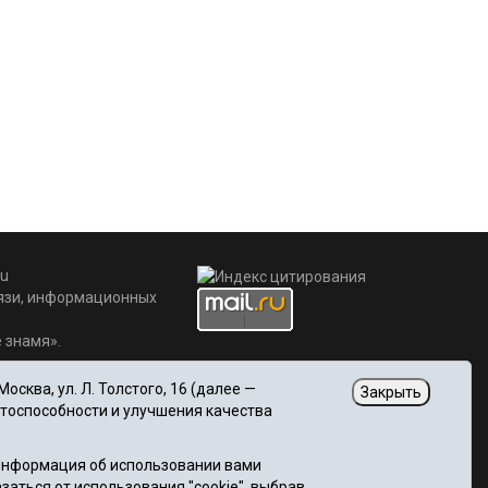
u
вязи, информационных
 знамя».
сква, ул. Л. Толстого, 16 (далее —
Закрыть
отоспособности и улучшения качества
 Информация об использовании вами
заться от использования "cookie", выбрав