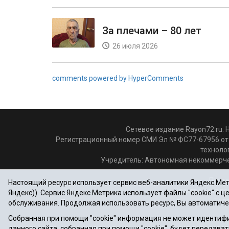
За плечами – 80 лет
26 июля 2026
comments powered by HyperComments
Сетевое издание Rayon72.ru. 
Регистрационный номер СМИ Эл № ФС77-67956 от 
техноло
Учредитель: Автономная некоммерче
Почто
Настоящий ресурс использует сервис веб-аналитики Яндекс.Метр
Электронная по
Яндекс)). Сервис Яндекс.Метрика использует файлы "cookie" с 
Теле
обслуживания. Продолжая использовать ресурс, Вы автоматиче
Собранная при помощи "cookie" информация не может идентифи
данного сайта, собранная при помощи "cookie", будет передават