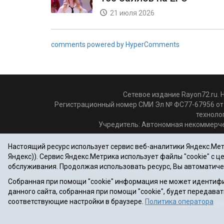
21 июля 2026
comments powered by HyperComments
Сетевое издание Rayon72.ru. 
Регистрационный номер СМИ Эл № ФС77-67956 от 
техноло
Учредитель: Автономная некоммерче
Почто
Настоящий ресурс использует сервис веб-аналитики Яндекс.Метр
Электронная по
Яндекс)). Сервис Яндекс.Метрика использует файлы "cookie" с 
Теле
обслуживания. Продолжая использовать ресурс, Вы автоматиче
Собранная при помощи "cookie" информация не может идентифи
данного сайта, собранная при помощи "cookie", будет передават
соответствующие настройки в браузере.
Политика оператора
При использо