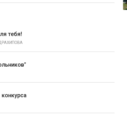
ля тебя!
БДРАХИПОВА
ольников"
 конкурса