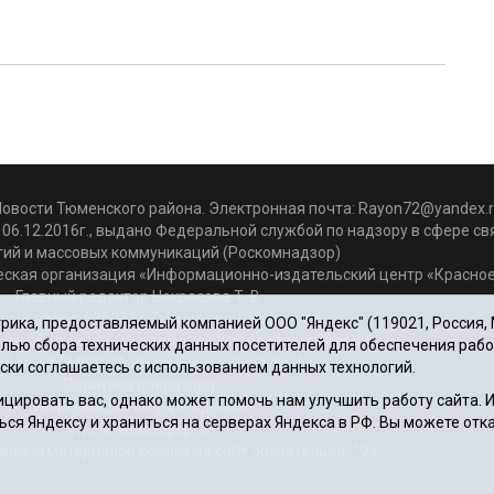
Новости Тюменского района. Электронная почта:
Rayon72@yandex.r
06.12.2016г., выдано Федеральной службой по надзору в сфере с
гий и массовых коммуникаций (Роскомнадзор)
ская организация «Информационно-издательский центр «Красное
Главный редактор Некрасова Т. В.
вый адрес: 625031 г.Тюмень. ул. Шишкова, 6
ика, предоставляемый компанией ООО "Яндекс" (119021, Россия, Мо
чта объединенной редакции: krasnoeznam@rambler.ru
целью сбора технических данных посетителей для обеспечения раб
фоны 8 (3452) 34-80-60, 69-56-73, 69-56-47
ски соглашаетесь с использованием данных технологий.
Политика оператора
цировать вас, однако может помочь нам улучшить работу сайта.
Информация об учреждении
ься Яндексу и храниться на серверах Яндекса в РФ. Вы можете отка
Публичная оферта
вании материалов ссылка на сайт обязательна. 12+