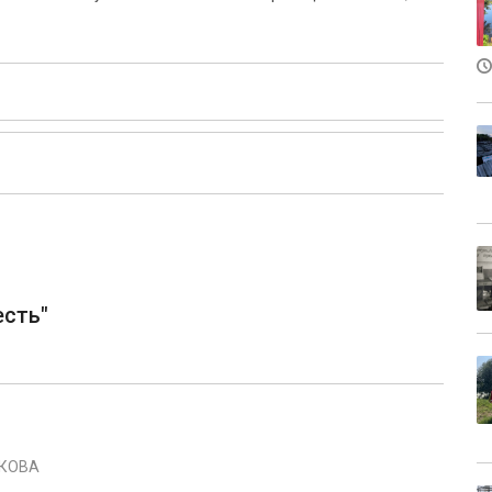
есть"
ИКОВА