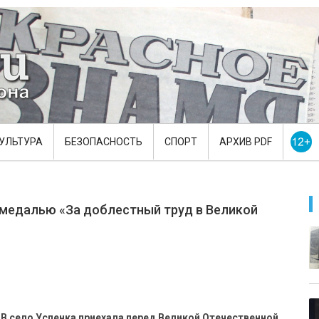
УЛЬТУРА
БЕЗОПАСНОСТЬ
СПОРТ
АРХИВ PDF
 медалью «За доблестный труд в Великой
 В село Успенка приехала перед Великой Отечественной