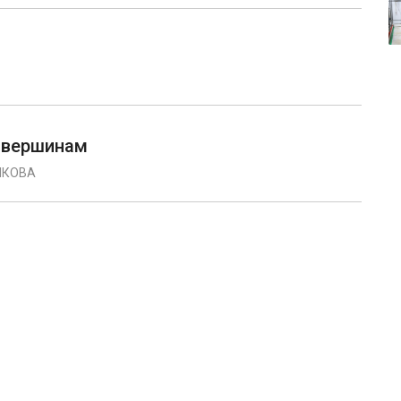
м вершинам
ЯКОВА