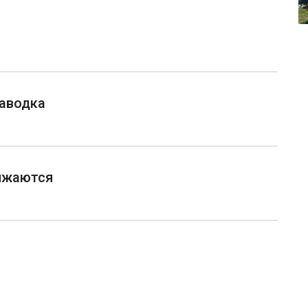
паводка
ижаются