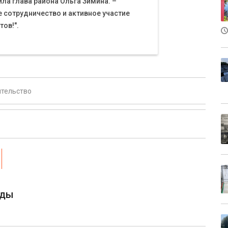
ла глава района Ольга Зимина. –
 сотрудничество и активное участие
ов!".
ительство
оды