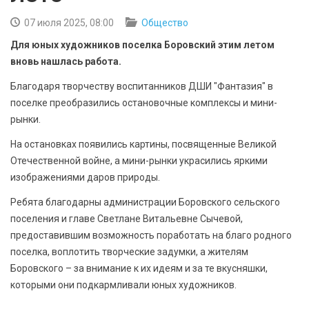
БЕЗОПАСНОСТЬ
07 июля 2025, 08:00
Общество
СПОРТ
Для юных художников поселка Боровский этим летом
вновь нашлась работа.
АРХИВ PDF
Благодаря творчеству воспитанников ДШИ "Фантазия" в
поселке преобразились остановочные комплексы и мини-
рынки.
На остановках появились картины, посвященные Великой
Отечественной войне, а мини-рынки украсились яркими
изображениями даров природы.
Ребята благодарны администрации Боровского сельского
поселения и главе Светлане Витальевне Сычевой,
предоставившим возможность поработать на благо родного
поселка, воплотить творческие задумки, а жителям
Боровского – за внимание к их идеям и за те вкусняшки,
которыми они подкармливали юных художников.