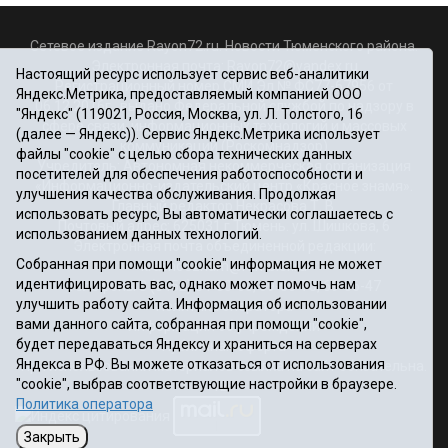
Сетевое издание Rayon72.ru. Новости Тюменского района.
Электронная почта:
Rayon72@yandex.ru
Настоящий ресурс использует сервис веб-аналитики
Регистрационный номер СМИ Эл № ФС77-67956 от
Яндекс.Метрика, предоставляемый компанией ООО
06.12.2016г., выдано Федеральной службой по надзору в
"Яндекс" (119021, Россия, Москва, ул. Л. Толстого, 16
сфере связи, информационных технологий и массовых
(далее — Яндекс)). Сервис Яндекс.Метрика использует
коммуникаций (Роскомнадзор)
файлы "cookie" с целью сбора технических данных
Учредитель: Автономная некоммерческая организация
посетителей для обеспечения работоспособности и
«Информационно-издательский центр «Красное знамя».
улучшения качества обслуживания. Продолжая
Главный редактор Некрасова Т. В.
использовать ресурс, Вы автоматически соглашаетесь с
Почтовый адрес: 625031 г.Тюмень. ул. Шишкова, 6
использованием данных технологий.
Электронная почта объединенной редакции:
Собранная при помощи "cookie" информация не может
krasnoeznam@rambler.ru
идентифицировать вас, однако может помочь нам
Телефоны 8 (3452) 34-80-60, 69-56-73, 69-56-47
улучшить работу сайта. Информация об использовании
Политика оператора
вами данного сайта, собранная при помощи "cookie",
Информация об учреждении
будет передаваться Яндексу и храниться на серверах
Публичная оферта
Яндекса в РФ. Вы можете отказаться от использования
При использовании материалов ссылка на сайт обязательна.
"cookie", выбрав соответствующие настройки в браузере.
12+
Политика оператора
Закрыть