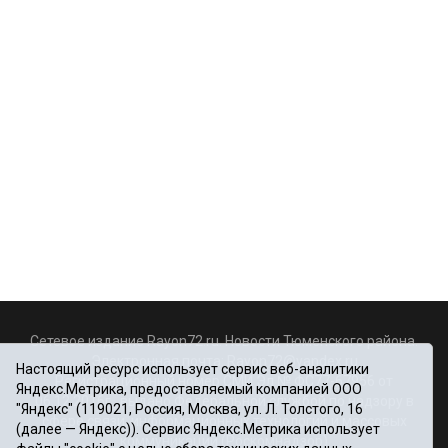
Сетевое издание Rayon72.ru. Новости Тюменского района.
Электронная почта:
Rayon72@yandex.ru
Настоящий ресурс использует сервис веб-аналитики
Регистрационный номер СМИ Эл № ФС77-67956 от
Яндекс.Метрика, предоставляемый компанией ООО
06.12.2016г., выдано Федеральной службой по надзору в
"Яндекс" (119021, Россия, Москва, ул. Л. Толстого, 16
сфере связи, информационных технологий и массовых
(далее — Яндекс)). Сервис Яндекс.Метрика использует
коммуникаций (Роскомнадзор)