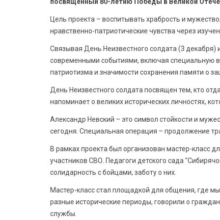
посвященный 80-летию Победы в Великой Отече
Цель проекта – воспитывать храбрость и мужество
нравственно-патриотические чувства через изучен
Связывая День Неизвестного солдата (3 декабря) 
современными событиями, включая специальную во
патриотизма и значимости сохранения памяти о за
День Неизвестного солдата посвящен тем, кто отда
напоминает о великих исторических личностях, кот
Александр Невский – это символ стойкости и мужест
сегодня. Специальная операция – продолжение тр
В рамках проекта был организован мастер-класс д
участников СВО. Педагоги детского сада "Сибиряч
солидарность с бойцами, заботу о них.
Мастер-класс стал площадкой для общения, где мы
разные исторические периоды, говорили о граждан
службы.