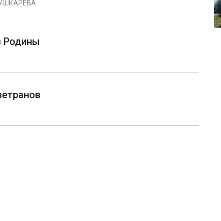
ПУШКАРЕВА
в Родины
ветранов