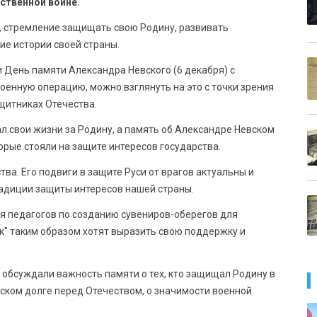
ственной войне.
, стремление защищать свою Родину, развивать
ие истории своей страны.
и День памяти Александра Невского (6 декабря) с
енную операцию, можно взглянуть на это с точки зрения
щитниках Отечества.
л свои жизни за Родину, а память об Александре Невском
орые стояли на защите интересов государства.
ва. Его подвиги в защите Руси от врагов актуальны и
адиции защиты интересов нашей страны.
ля педагогов по созданию сувениров-оберегов для
ок" таким образом хотят выразить свою поддержку и
 обсуждали важность памяти о тех, кто защищал Родину в
ском долге перед Отечеством, о значимости военной