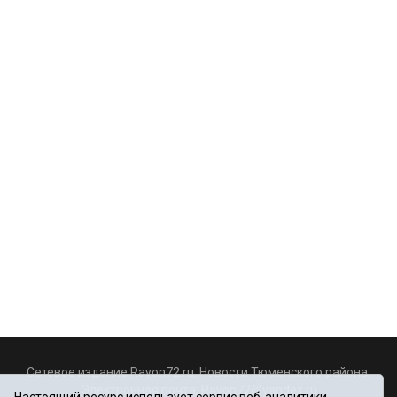
Сетевое издание Rayon72.ru. Новости Тюменского района.
Электронная почта:
Rayon72@yandex.ru