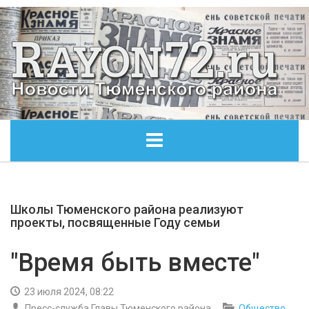
ГЛАВНАЯ
Школы Тюменского района реализуют
ОБЩЕСТВО
проекты, посвященные Году семьи
ЭКОНОМИКА
"Время быть вместе"
КУЛЬТУРА
23 июля 2024, 08:22
Пресс-служба Главы Тюменского района
Общество