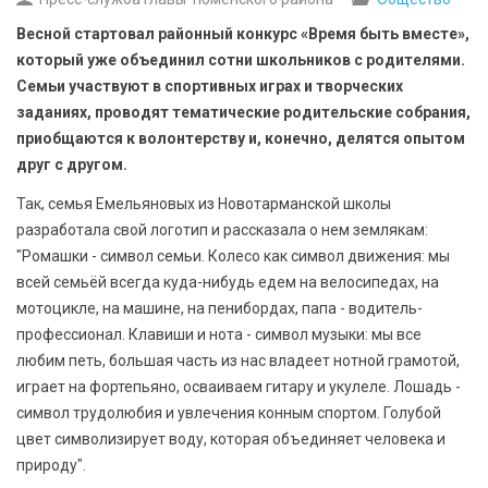
БЕЗОПАСНОСТЬ
Весной стартовал районный конкурс «Время быть вместе»,
который уже объединил сотни школьников с родителями.
СПОРТ
Семьи участвуют в спортивных играх и творческих
заданиях, проводят тематические родительские собрания,
АРХИВ PDF
приобщаются к волонтерству и, конечно, делятся опытом
друг с другом.
Так, семья Емельяновых из Новотарманской школы
разработала свой логотип и рассказала о нем землякам:
"Ромашки - символ семьи. Колесо как символ движения: мы
всей семьёй всегда куда-нибудь едем на велосипедах, на
мотоцикле, на машине, на пенибордах, папа - водитель-
профессионал. Клавиши и нота - символ музыки: мы все
любим петь, большая часть из нас владеет нотной грамотой,
играет на фортепьяно, осваиваем гитару и укулеле. Лошадь -
символ трудолюбия и увлечения конным спортом. Голубой
цвет символизирует воду, которая объединяет человека и
природу".