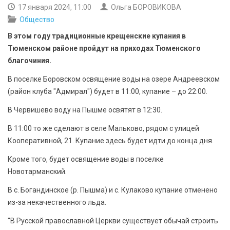
БЕЗОПАСНОСТЬ
17 января 2024, 11:00
Ольга БОРОВИКОВА
Общество
СПОРТ
В этом году традиционные крещенские купания в
Тюменском районе пройдут на приходах Тюменского
АРХИВ PDF
благочиния.
В поселке Боровском освящение воды на озере Андреевском
(район клуба "Адмирал") будет в 11:00, купание – до 22:00.
В Червишево воду на Пышме освятят в 12:30.
В 11:00 то же сделают в селе Мальково, рядом с улицей
Кооперативной, 21. Купание здесь будет идти до конца дня.
Кроме того, будет освящение воды в поселке
Новотарманский.
В с. Богандинское (р. Пышма) и с. Кулаково купание отменено
из-за некачественного льда.
"В Русской православной Церкви существует обычай строить