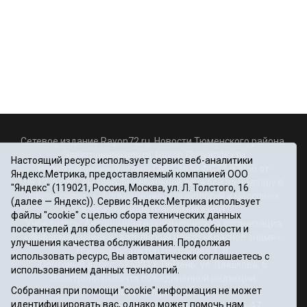
Сетевое издание Rayon72.ru. Новости Тюменского района.
Электронная почта:
Rayon72@yandex.ru
Настоящий ресурс использует сервис веб-аналитики
Регистрационный номер СМИ Эл № ФС77-67956 от
Яндекс.Метрика, предоставляемый компанией ООО
06.12.2016г., выдано Федеральной службой по надзору в
"Яндекс" (119021, Россия, Москва, ул. Л. Толстого, 16
сфере связи, информационных технологий и массовых
(далее — Яндекс)). Сервис Яндекс.Метрика использует
коммуникаций (Роскомнадзор)
файлы "cookie" с целью сбора технических данных
Учредитель: Автономная некоммерческая организация
посетителей для обеспечения работоспособности и
«Информационно-издательский центр «Красное знамя».
улучшения качества обслуживания. Продолжая
Главный редактор Некрасова Т. В.
использовать ресурс, Вы автоматически соглашаетесь с
Почтовый адрес: 625031 г.Тюмень. ул. Шишкова, 6
использованием данных технологий.
Электронная почта объединенной редакции:
Собранная при помощи "cookie" информация не может
krasnoeznam@rambler.ru
идентифицировать вас, однако может помочь нам
Телефоны 8 (3452) 34-80-60, 69-56-73, 69-56-47