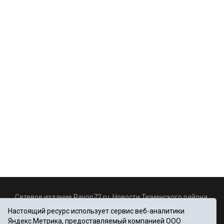
Сетевое издание Rayon72.ru. Новости Тюменского района.
Электронная почта:
Rayon72@yandex.ru
Настоящий ресурс использует сервис веб-аналитики
Регистрационный номер СМИ Эл № ФС77-67956 от
Яндекс.Метрика, предоставляемый компанией ООО