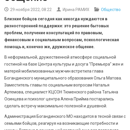
БЕЗОПАСНОСТЬ
29 ноября 2022, 08:22
Ирина РАМИХ
Общество
СПОРТ
Близкие бойцов сегодня как никогда нуждаются в
разносторонней поддержке: это решение бытовых
АРХИВ PDF
проблем, получение консультаций по правовым,
финансовым и социальным вопросам, психологическая
помощь и, конечно же, дружеское общение.
В неформальной, дружественной атмосфере социальной
гостиной на базе Центра культуры и досуга "Премьера" жен и
матерей мобилизованных мужчин встретила глава
Богандинского муниципального образования Ольга Матова.
Заместитель главы по социальным вопросам Наталья
Артемова, специалист КЦСОН Тюменского района Татьяна
Осинцева и психолог центра Алена Прийма постарались
сделать встречу максимально полезной и душевной.
Администрация Богандинского МО находится в тесной связи с
семьями бойцов, реагируя на возникающие потребности и