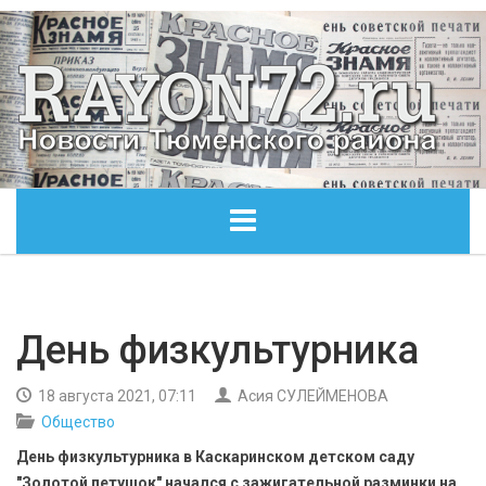
ГЛАВНАЯ
ОБЩЕСТВО
День физкультурника
ЭКОНОМИКА
18 августа 2021, 07:11
Асия СУЛЕЙМЕНОВА
Общество
КУЛЬТУРА
День физкультурника в Каскаринском детском саду
"Золотой петушок" начался с зажигательной разминки на