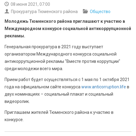
БЕЗОПАСНОСТЬ
08 июня 2021, 07:00
Прокуратура Тюменского района
Общество
СПОРТ
Молодежь Тюменского района приглашают к участию в
Международном конкурсе социальной антикоррупционной
АРХИВ PDF
рекламы.
Генеральная прокуратура в 2021 году выступает
организатором Международного конкурса социальной
антикоррупционной рекламы "Вместе против коррупции"
среди молодежи всего мира.
Прием работ будет осуществляться с 1 мая по 1 октября 2021
года на официальном сайте конкурса
www.anticorruption.life
в
двух номинациях – социальный плакат и социальный
видеоролик.
Приглашаем жителей Тюменского района к участию в
конкурсе.