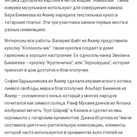
Янтыка сделала из картона и ниток коврик "Намазлык": такие
коврики мусульмане используют для совершения намаза.
Вера Бикмеева из Акияр нарядила текстильных кукол в
татарские платья. Эти три участника заняли первые места в
разных номинациях.
Интересны все работы. Валерия Файт из Акияр представила
куколку "Колокольчик": такая куколка создает в доме
гармонию и хорошее настроение. Ее односельчанка Эвелина
Бикмеева – куколку "Крупеничка", или "Зерновушка", которая
приносит в дом достаток и благополучие.
София Ядрышникова из Акияр сделала керамического котика,
символ свободы, мира и благополучия. Альберт Бикмеев из
Акияр – соломенного конья, который у многих народов
почитался как символ солнца. Раиф Мухамедзянов из Янтыка
изобразил мечеть "Кул-Шариф" в Казани и сделал из ивы
коромысло с татарским орнаментом. Диана Юсупова из Чикчи
составила цветочно-растительную композицию, элементы
которой часто используются в орнаментах всех стилей на