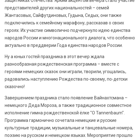
защитниках Отечества. Ярким акцентом вечера стало участие
представителей других национальностей – семей
Жантасовых, Сайфутдиновых, Гудына, Седых, они также
подключились к семейному марафону, рассказав о своих
героях. Их участие символично подчеркнуло идею единства
народов России и многонационального диалога, что особенно
актуально в преддверии Года единства народов России.
Ну а юных гостей праздника в этот вечер ждала
разнообразная рождественская программа – вместе с
героями немецких сказок они играли, творили, угощались,
радовались наступлению Рождества по-своему, по-детски
сказочно!
Завершением праздника стало появление Вайнахтсмана –
немецкого Деда Мороза, а также традиционное совместное
исполнение гимна рождественской ёлке "O Tannenbaum".
Программа гармонично сочетала немецкие и русские
культурные традиции, музыкальные и танцевальные номера,
поэзию на русском и немецком языках. Мероприятие прошло