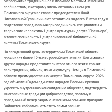
Мероприятие традиционное и любимое местным немецким
сообществом, к которому члены автономия немцев
Тюменского округа во главе с председателем Яной
Николаевной Гува начинают готовиться задолго. В этом году к
подготовке празднования присоединились специалисты и
творческие коллективы Центра культуры и досуга "Премьера",
а также специалисты Централизованной библиотечной
системы Тюменского округа.
На сегодняшний день на территории Тюменской области
проживает более 12 тысяч российских немцев. Как и многие
другие народы, представители этого этноса чтят и хранят
свои традиции, обычаи, язык и культуру. Немцы в Тюменской
области преимущественно живут в Тюменском округе. 2026
год объявлен Годом единства народов России и призван
укрепить внутреннюю консолидацию общества, подтвердить
многовековые традиции добрососедства, поэтому в
праздничный вечер рядом с немецкими семьями праздник
Вайнахтен собрались отметить семьи разных