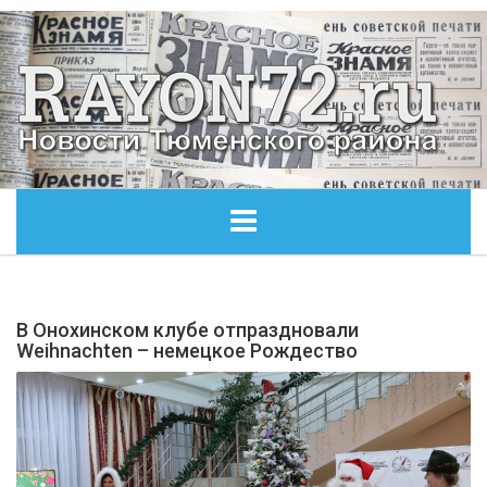
ГЛАВНАЯ
В Онохинском клубе отпраздновали
ОБЩЕСТВО
Weihnachten – немецкое Рождество
ЭКОНОМИКА
КУЛЬТУРА