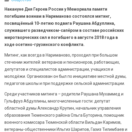
БЕЗОПАСНОСТЬ
Накануне Дня Героев России у Мемориала памяти
погибшим воинам в Нариманово состоялся митинг,
СПОРТ
посвящённый 10-летию подвига Раушана Абдуллина,
служившего разведчиком-сапёром в составе российских
АРХИВ PDF
миротворческих сил и погибшего в августе 2018 года в
ходе осетино-грузинского конфликта.
Митинг, как всегда в Нариманово, проходил при большом
стечении жителей: ветеранов и пенсионеров, работающих,
депутатов и специалистов администрации, учащихся и
молодёжи. Организован он был по инициативе местной думы,
педагогов школы и при поддержке сельской администрации.
Среди участников митинга – родители Раушана Мухаммед и
Гульфруз Абдуллины, многочисленные гости: депутат
областной думы Александр Крупин, начальник управления
образования Тюменского района Ольга Буторина, помощник
военного комиссара Тюменской области Вильдан Каримов,
ветераны-общественники Ильгиз Шарипов, Газиз Тилимбаев и