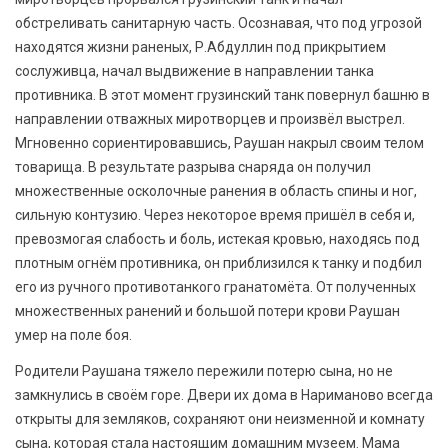
обстреливать санитарную часть. Осознавая, что под угрозой
находятся жизни раненых, Р.Абдуллин под прикрытием
сослуживца, начал выдвижение в направлении танка
противника. В этот момент грузинский танк повернул башню в
направлении отважных миротворцев и произвёл выстрел.
Мгновенно сориентировавшись, Раушан накрыл своим телом
товарища. В результате разрыва снаряда он получил
множественные осколочные ранения в область спины и ног,
сильную контузию. Через некоторое время пришёл в себя и,
превозмогая слабость и боль, истекая кровью, находясь под
плотным огнём противника, он приблизился к танку и подбил
его из ручного противотанкого гранатомёта. От полученных
множественных ранений и большой потери крови Раушан
умер на поле боя.
Родители Раушана тяжело пережили потерю сына, но не
замкнулись в своём горе. Двери их дома в Нариманово всегда
открыты для земляков, сохраняют они неизменной и комнату
сына, которая стала настоящим домашним музеем. Мама