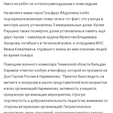
Никто из ребят не остался равнодушным к этим кадрам.
На митинге мама героя Гульфруз Абдуллина особо
подчеркнула воинскую славу села и тот факт, что у входа в
местную школу установлены 3 мемориальные доски. Кроме
Раушана также посмертно доски установлены в память ещё
двух героев – кавалеров ордена Мужества Владимира
Захарова, погибшего в Чеченской войне, и сотрудника МЧС
Ивана Ковалевича, отдавшего жизнь во имя спасении людей
во время пожара.
Помощник военного комиссара Тюменской области Вильдан
Каримов отметил особую атмосферу, которой он проникся на
Дне Героев России в Нариманово. "Приятно было видеть на
митинге и экскурсии в школе представителей всех возрастов
и всех организаций Нариманово, активность учащихся,
прекрасную организацию мероприятия, строгую
подтянутость и доброжелательность педагогов, внимание со
стороны ветеранских организаций. Патриотическое
воспитание, связь поколений, сохранение памяти о героях-