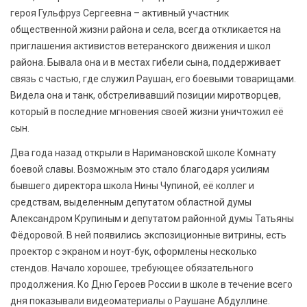
героя Гульфруз Сергеевна – активный участник
общественной жизни района и села, всегда откликается на
приглашения активистов ветеранского движения и школ
района. Бывала она и в местах гибели сына, поддерживает
связь с частью, где служил Раушан, его боевыми товарищами.
Видела она и танк, обстреливавший позиции миротворцев,
который в последние мгновения своей жизни уничтожил её
сын.
Два года назад открыли в Наримановской школе Комнату
боевой славы. Возможным это стало благодаря усилиям
бывшего директора школа Нины Чупиной, её коллег и
средствам, выделенным депутатом областной думы
Александром Крупиным и депутатом районной думы Татьяны
Фёдоровой. В ней появились экспозиционные витрины, есть
проектор с экраном и ноут-бук, оформлены несколько
стендов. Начало хорошее, требующее обязательного
продолжения. Ко Дню Героев России в школе в течение всего
дня показывали видеоматериалы о Раушане Абдуллине.