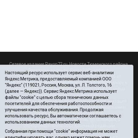
Сетевое издание Rayon72.ru. Новости Тюменского района.
Электронная почта:
Rayon72@yandex.ru
Настоящий ресурс использует сервис веб-аналитики
Регистрационный номер СМИ Эл № ФС77-67956 от
Яндекс.Метрика, предоставляемый компанией ООО
06.12.2016г., выдано Федеральной службой по надзору в
"Яндекс" (119021, Россия, Москва, ул. Л. Толстого, 16
сфере связи, информационных технологий и массовых
(далее — Яндекс)). Сервис Яндекс.Метрика использует
коммуникаций (Роскомнадзор)
файлы "cookie" с целью сбора технических данных
Учредитель: Автономная некоммерческая организация
посетителей для обеспечения работоспособности и
«Информационно-издательский центр «Красное знамя».
улучшения качества обслуживания. Продолжая
Главный редактор Некрасова Т. В.
использовать ресурс, Вы автоматически соглашаетесь с
Почтовый адрес: 625031 г.Тюмень. ул. Шишкова, 6
использованием данных технологий.
Электронная почта объединенной редакции:
Собранная при помощи "cookie" информация не может
krasnoeznam@rambler.ru
идентифицировать вас, однако может помочь нам