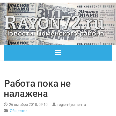
ГЛАВНАЯ
ОБЩЕСТВО
Работа пока не
налажена
ЭКОНОМИКА
26 октября 2018, 09:10
region-tyumen.ru
КУЛЬТУРА
Общество