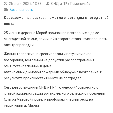
БЕЗОПАСНОСТЬ
26 июня 2025, 13:33
ОНД и ПР «Тюменский»
Безопасность
СПОРТ
Своевременная реакция помогла спасти дом многодетной
семьи.
АРХИВ PDF
25 июня в деревне Марай произошло возгорание в доме
многодетной семьи, причиной которого стала неисправность
электропроводки.
Жильцы оперативно среагировали и потушили очаг
возгорания, тем самым не допустив распространения
огня. Установленный в доме
автономный дымовой пожарный обнаружил возгорание. В
результате происшествия никто не пострадал.
Сегодня сотрудники ОНД и ПР "Тюменский" совместно с
главой администрации Богандинского сельского поселения
Ольгой Матовой провели профилактический рейд на
территории д. Марай.