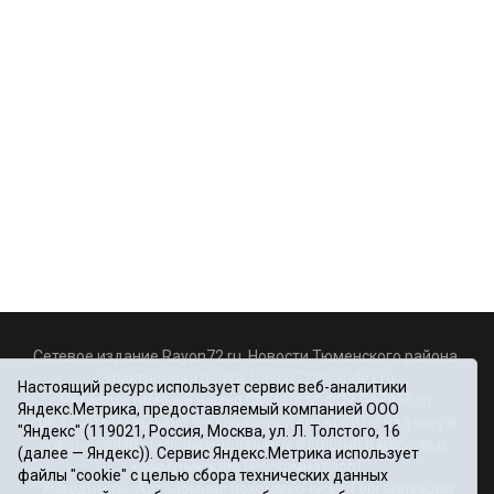
Сетевое издание Rayon72.ru. Новости Тюменского района.
Электронная почта:
Rayon72@yandex.ru
Настоящий ресурс использует сервис веб-аналитики
Регистрационный номер СМИ Эл № ФС77-67956 от
Яндекс.Метрика, предоставляемый компанией ООО
06.12.2016г., выдано Федеральной службой по надзору в
"Яндекс" (119021, Россия, Москва, ул. Л. Толстого, 16
сфере связи, информационных технологий и массовых
(далее — Яндекс)). Сервис Яндекс.Метрика использует
коммуникаций (Роскомнадзор)
файлы "cookie" с целью сбора технических данных
Учредитель: Автономная некоммерческая организация