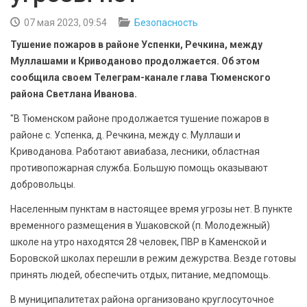
БЕЗОПАСНОСТЬ
07 мая 2023, 09:54
Безопасность
СПОРТ
Тушение пожаров в районе Успенки, Речкина, между
Муллашами и Криводаново продолжается. Об этом
АРХИВ PDF
сообщила своем Телеграм-канале глава Тюменского
района Светлана Иванова.
"В Тюменском районе продолжается тушение пожаров в
районе с. Успенка, д. Речкина, между с. Муллаши и
Криводанова. Работают авиабаза, лесники, областная
противопожарная служба. Большую помощь оказывают
добровольцы.
Населенным пунктам в настоящее время угрозы нет. В пункте
временного размещения в Ушаковской (п. Молодежный)
школе на утро находятся 28 человек, ПВР в Каменской и
Боровской школах перешли в режим дежурства. Везде готовы
принять людей, обеспечить отдых, питание, медпомощь.
В муниципалитетах района организовано круглосуточное