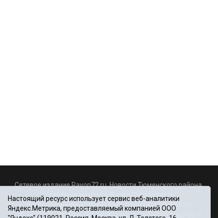
Сетевое издание Rayon72.ru. Новости Тюменского района.
Электронная почта:
Rayon72@yandex.ru
Настоящий ресурс использует сервис веб-аналитики
Регистрационный номер СМИ Эл № ФС77-67956 от
Яндекс.Метрика, предоставляемый компанией ООО
06.12.2016г., выдано Федеральной службой по надзору в