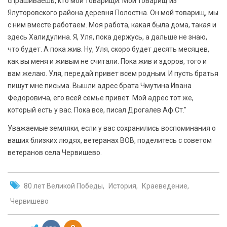
спрашиваешь, кто мои товарищи. Мой товарищ из
Ялуторовского района деревня Полостна. Он мой товарищ, мы
с ним вместе работаем. Моя работа, какая была дома, такая и
здесь Халидулина. Я, Уля, пока держусь, а дальше не знаю,
что будет. А пока жив. Ну, Уля, скоро будет десять месяцев,
как вы меня и живым не считали. Пока жив и здоров, того и
вам желаю. Уля, передай привет всем родным. И пусть братья
пишут мне письма. Вышли адрес брата Чмутина Ивана
Федоровича, его всей семье привет. Мой адрес тот же,
который есть у вас. Пока все, писал Дрогалев Аф.Ст."
Уважаемые земляки, если у вас сохранились воспоминания о
ваших близких людях, ветеранах ВОВ, поделитесь с советом
ветеранов села Червишево.
80 лет Великой Победы
История
Краеведение
Червишево