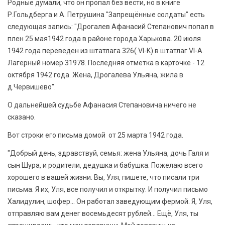
Родные думали, что он пропал без вести, но в книге
Р.Гольдберга и А. Петрушина "Запрещённые солдаты" есть
следующая запись: "Дрогалев Афанасий Степанович попал в
плен 25 мая1942 года в районе города Харькова. 20 июля
1942 года переведен из штатлага 326( Vl-K) в штатлаг Vl-А.
Лагерный номер 31978. Последняя отметка в карточке - 12
октября 1942 года. Жена, Дрогалева Ульяна, жила в
д.Червишево".
О дальнейшей судьбе Афанасия Степановича ничего не
сказано.
Вот строки его письма домой от 25 марта 1942 года.
"Добрый день, здравствуй, семья: жена Ульяна, дочь Галя и
сын Шура, и родители, дедушка и бабушка. Пожелаю всего
хорошего в вашей жизни. Вы, Уля, пишете, что писали три
письма. Я их, Уля, все получил и открытку. И получил письмо
Халидулин, шофер... Он работал заведующим фермой. Я, Уля,
отправляю вам денег восемьдесят рублей... Ещё, Уля, ты