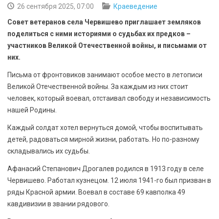
БЕЗОПАСНОСТЬ
26 сентября 2025, 07:00
Краеведение
Совет ветеранов села Червишево приглашает земляков
СПОРТ
поделиться с ними историями о судьбах их предков –
участников Великой Отечественной войны, и письмами от
АРХИВ PDF
них.
Письма от фронтовиков занимают особое место в летописи
Великой Отечественной войны. За каждым из них стоит
человек, который воевал, отстаивал свободу и независимость
нашей Родины.
Каждый солдат хотел вернуться домой, чтобы воспитывать
детей, радоваться мирной жизни, работать. Но по-разному
складывались их судьбы.
Афанасий Степанович Дрогалев родился в 1913 году в селе
Червишево. Работал кузнецом. 12 июля 1941-го был призван в
ряды Красной армии. Воевал в составе 69 кавполка 49
кавдивизии в звании рядового.